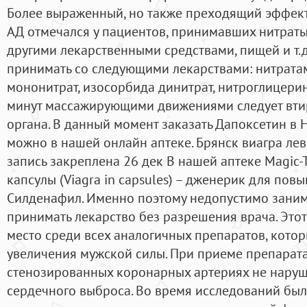
Более выраженный, но также преходящий эффект
АД отмечался у пациентов, принимавших нитраты
другими лекарственными средствами, пищей и т.д
принимать со следующими лекарствами: нитрата
мононитрат, изосорбида динитрат, нитроглицерин
минут массажирующими движениями следует втир
органа. В данный момент заказать Дапоксетин в 
можно в нашей онлайн аптеке. Брянск виагра ле
запись закреплена 26 дек В нашей аптеке Magic-T
капсулы (Viagra in capsules) – дженерик для пов
Силденафил. Именно поэтому недопустимо заним
принимать лекарство без разрешения врача. Это
место среди всех аналогичных препаратов, кото
увеличения мужской силы. При приеме препарата
стенозированных коронарных артериях не наруша
сердечного выброса. Во время исследований был