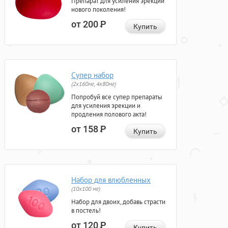
Препарат для усиления эрекции
нового поколения!
от 200
Р
Купить
Супер набор
(2х160мг, 4х80мг)
Попробуй все супер препараты
для усиления эрекции и
продления полового акта!
от 158
Р
Купить
Набор для влюбленных
(10х100 мг)
Набор для двоих, добавь страсти
в постель!
от 120
Р
Купить