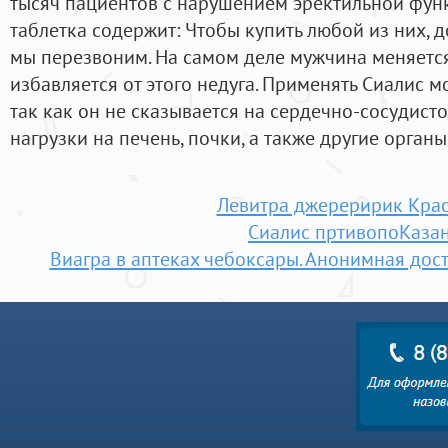
тысяч пациентов с нарушением эректильной фун
таблетка содержит: Чтобы купить любой из них, д
мы перезвоним. На самом деле мужчина меняется
избавляется от этого недуга. Применять Сиалис 
так как он не сказывается на сердечно-сосудисто
нагрузки на печень, почки, а также другие органы
Левитра джереририк Кра
Сиалис пртивопоКаза
Виагра в аптеках чебоксары. Анонимная дос