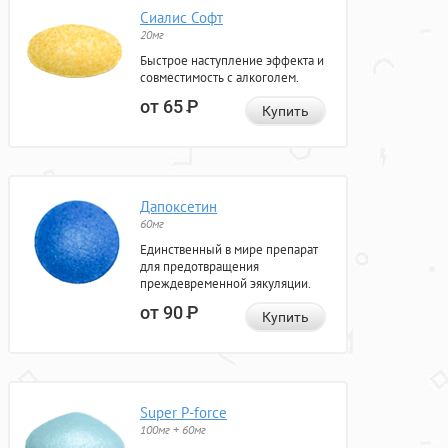
Сиалис Софт
20мг
Быстрое наступление эффекта и
совместимость с алкоголем.
от 65
Р
Купить
Дапоксетин
60мг
Единственный в мире препарат
для предотвращения
преждевременной эякуляции.
от 90
Р
Купить
Super P-force
100мг + 60мг