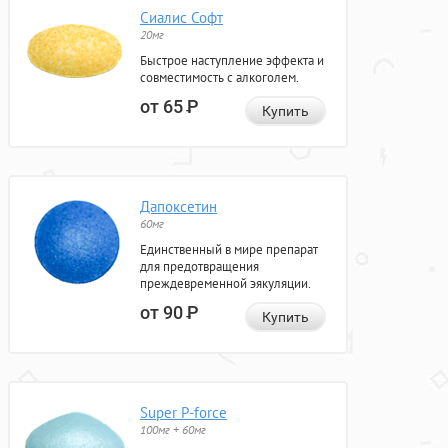
Сиалис Софт
20мг
Быстрое наступление эффекта и
совместимость с алкоголем.
от 65
Р
Купить
Дапоксетин
60мг
Единственный в мире препарат
для предотвращения
преждевременной эякуляции.
от 90
Р
Купить
Super P-force
100мг + 60мг