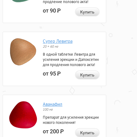
продление полового акта!
от 90
Р
Купить
Супер Левитра
20 + 60 мг
В одной таблетке Левитра для
усиления эрекции и Дапоксетин
для продления полового акта!
от 95
Р
Купить
Аванафил
100 мг
Препарат для усиления эрекции
нового поколения!
от 200
Р
Купить