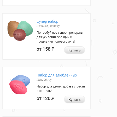
Супер набор
(2х160мг, 4х80мг)
Попробуй все супер препараты
для усиления эрекции и
продления полового акта!
от 158
Р
Купить
Набор для влюбленных
(10х100 мг)
Набор для двоих, добавь страсти
в постель!
от 120
Р
Купить