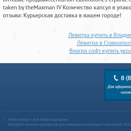
taken by theMaxman IV Количество капсул в упако
отзыва: Курьерская доставка в вашем городе!
Левитра купить в Влади
Левитра в Ставропол
Виагра софт купить укр
«Моя Аптека» | Все права защищены
Интернет-магазин препаратов для повышения потенции “Моя аптека” 201