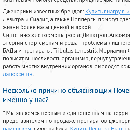
Дженерики известных брендов:
Купить виагру в 
Левитра и Сиалис, а также Попперсы помогут сд
жизни более насыщенной и яркой
Синтетические гормоны роста
: Динатроп, Ансомо
энергии спортсменам и решат проблемы лишнего
БАДы и препараты:
Tribulus terrestris, Мориамин
повысят выносливость организма, вернут утрачен
работу многих внутренних органов, омолодят кожу
дапоксетин
.
Несколько причино объясняющих Поче
именно у нас?
* Мы являемся первым и единственным на терри
представителем по продаже препаратов дженер
раменском
, силденафила
,
Купить Левитра Нытва
и