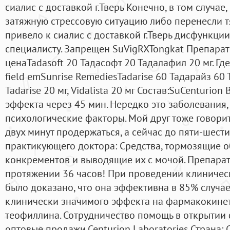
сиалис с доставкой г.Тверь Конечно, в том случае
затяжную стрессовую ситуацию либо перенесли т
привело к сиалис с доставкой г.Тверь дисфункции
специалисту. Запрещен SuVigRXTongkat Препарат
ценаTadasoft 20 Тадасофт 20 Тадалафил 20 мг. Где
field emSunrise RemediesTadarise 60 Тадарайз 60 
Tadarise 20 мг, Vidalista 20 мг Состав:SuCenturion
эффекта через 45 мин. Нередко это заболевания, 
психологические факторы. Мой друг тоже говорит
двух минут продержаться, а сейчас до пяти-шест
практикующего доктора: Средства, тормозящие 
конкрементов и выводящие их с мочой. Препарат
протяжении 36 часов! При проведении клиничес
было доказано, что она эффективна в 85% случае
клинически значимого эффекта на фармакокине
теофиллина. Сотрудничество помощь в открытии 
оптовые продажи.Centurion Laboratories Страна: Си