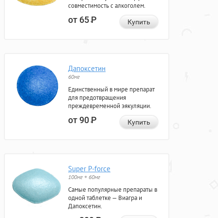
совместимость с алкоголем.
от 65
Р
Купить
Дапоксетин
60мг
Единственный в мире препарат
для предотвращения
преждевременной эякуляции.
от 90
Р
Купить
Super P-force
100мг + 60мг
Самые популярные препараты в
одной таблетке — Виагра и
Дапоксетин.