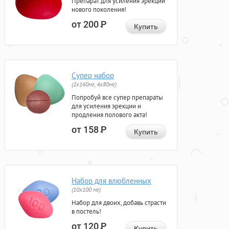
Препарат для усиления эрекции
нового поколения!
от 200
Р
Купить
Супер набор
(2х160мг, 4х80мг)
Попробуй все супер препараты
для усиления эрекции и
продления полового акта!
от 158
Р
Купить
Набор для влюбленных
(10х100 мг)
Набор для двоих, добавь страсти
в постель!
от 120
Р
Купить