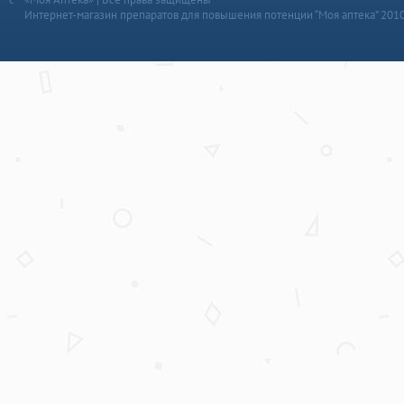
Интернет-магазин препаратов для повышения потенции “Моя аптека” 201