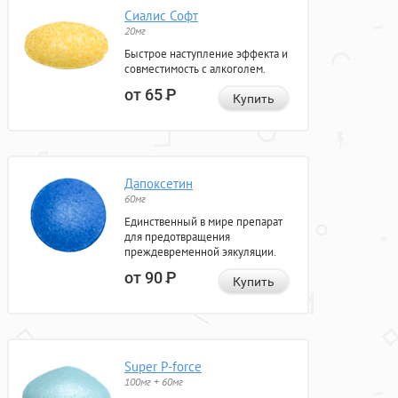
Сиалис Софт
20мг
Быстрое наступление эффекта и
совместимость с алкоголем.
от 65
Р
Купить
Дапоксетин
60мг
Единственный в мире препарат
для предотвращения
преждевременной эякуляции.
от 90
Р
Купить
Super P-force
100мг + 60мг