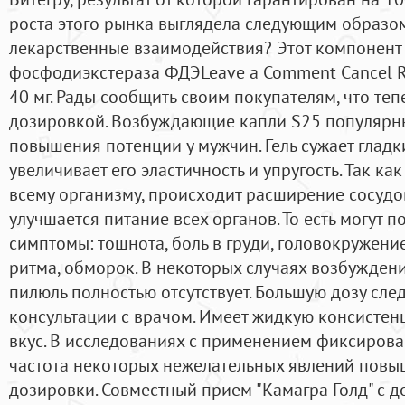
роста этого рынка выглядела следующим образо
лекарственные взаимодействия? Этот компонент
фосфодиэкстераза ФДЭLeave a Comment Cancel Re
40 мг. Рады сообщить своим покупателям, что теп
дозировкой. Возбуждающие капли S25 популярны
повышения потенции у мужчин. Гель сужает глад
увеличивает его эластичность и упругость. Так ка
всему организму, происходит расширение сосудо
улучшается питание всех органов. То есть могут 
симптомы: тошнота, боль в груди, головокружени
ритма, обморок. В некоторых случаях возбужден
пилюль полностью отсутствует. Большую дозу сле
консультации с врачом. Имеет жидкую консисте
вкус. В исследованиях с применением фиксирова
частота некоторых нежелательных явлений повы
дозировки. Совместный прием "Камагра Голд" с д