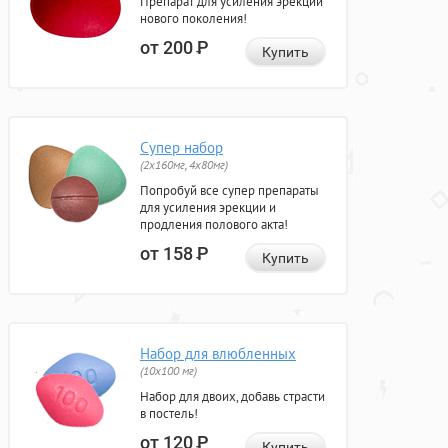
Препарат для усиления эрекции
нового поколения!
от 200
Р
Купить
Супер набор
(2х160мг, 4х80мг)
Попробуй все супер препараты
для усиления эрекции и
продления полового акта!
от 158
Р
Купить
Набор для влюбленных
(10х100 мг)
Набор для двоих, добавь страсти
в постель!
от 120
Р
Купить