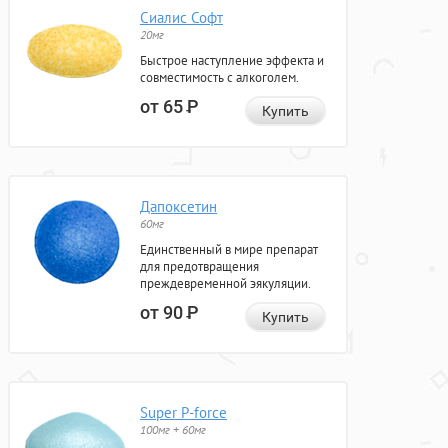
Сиалис Софт
20мг
Быстрое наступление эффекта и
совместимость с алкоголем.
от 65
Р
Купить
Дапоксетин
60мг
Единственный в мире препарат
для предотвращения
преждевременной эякуляции.
от 90
Р
Купить
Super P-force
100мг + 60мг