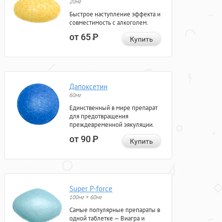
20мг
Быстрое наступление эффекта и
совместимость с алкоголем.
от 65
Р
Купить
Дапоксетин
60мг
Единственный в мире препарат
для предотвращения
преждевременной эякуляции.
от 90
Р
Купить
Super P-force
100мг + 60мг
Самые популярные препараты в
одной таблетке — Виагра и