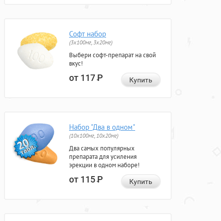
Софт набор
(3x100мг, 3x20мг)
Выбери софт-препарат на свой
вкус!
от 117
Р
Купить
Набор "Два в одном"
(10x100мг, 10x20мг)
Два самых популярных
препарата для усиления
эрекции в одном наборе!
от 115
Р
Купить