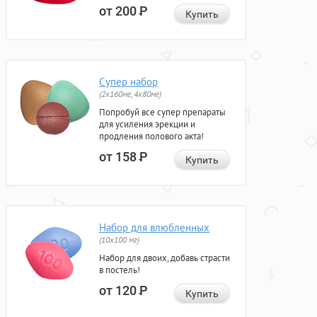
от 200
Р
Купить
Супер набор
(2х160мг, 4х80мг)
Попробуй все супер препараты
для усиления эрекции и
продления полового акта!
от 158
Р
Купить
Набор для влюбленных
(10х100 мг)
Набор для двоих, добавь страсти
в постель!
от 120
Р
Купить