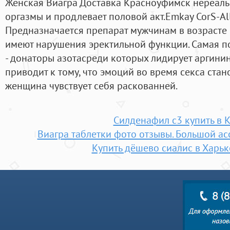
Женская Виагра Доставка Красноуфимск нереальн
оргазмы и продлевает половой акт.Emkay CorS-All
Предназначается препарат мужчинам в возрасте о
имеют нарушения эректильной функции. Самая п
- донаторы азотасреди которых лидирует аргинин.
приводит к тому, что эмоций во время секса стан
женщина чувствует себя раскованней.
Силденафил с3 купить в 
Виагра таблетки фото отзывы. Большой а
Купить дёшево сиалис в Харьк