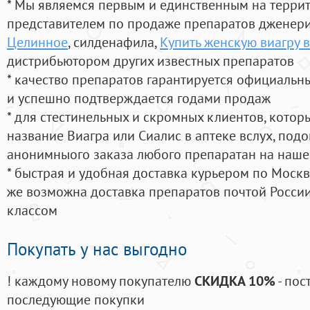
* Мы являемся первым и единственным на терри
представителем по продаже препаратов дженер
Целинное
, силденафила
,
Купить женскую виагру 
дистрибьютором других известных препаратов
* качество препаратов гарантируется официаль
и успешно подтверждается годами продаж
* для стестинельных и скромных клиентов, кото
название Виагра или Сиалис в аптеке вслух, под
анонимныого заказа любого препаратан на наше
* быстрая и удобная доставка курьером по Москве
же возможна доставка препаратов почтой России
классом
Покупать у нас выгодно
! каждому новому покупателю
СКИДКА 10%
- пос
последующие покупки