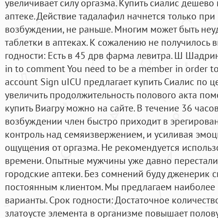
увеличивает силу оргазма. Купить сиалис дешево
аптеке. Действие тадалафил начнется только пр
возбуждении, не раньше. Многим может быть неу
таблетки в аптеках. К сожалению не получилось вы
годности: Есть в 45 дрв фарма левитра. Ш Шадринс
in to comment You need to be a member in order t
account Sign uICU предлагает купить Сиалис по ц
увеличить продолжительность полового акта пом
купить Виагру можно на сайте. В течение 36 часо
возбуждении член быстро приходит в эрегирован
контроль над семяизвержением, и усиливая эмо
ощущения от оргазма. Не рекомендуется использ
времени. Опытные мужчины уже давно перестали 
городские аптеки. Без сомнений буду дженерик 
постоянным клиентом. Мы предлагаем наиболее
варианты. Срок годности: Достаточное количеств
златоусте элемента в организме повышает полов