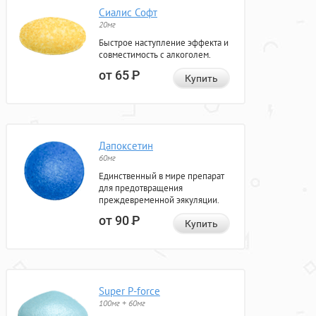
Сиалис Софт
20мг
Быстрое наступление эффекта и
совместимость с алкоголем.
от 65
Р
Купить
Дапоксетин
60мг
Единственный в мире препарат
для предотвращения
преждевременной эякуляции.
от 90
Р
Купить
Super P-force
100мг + 60мг