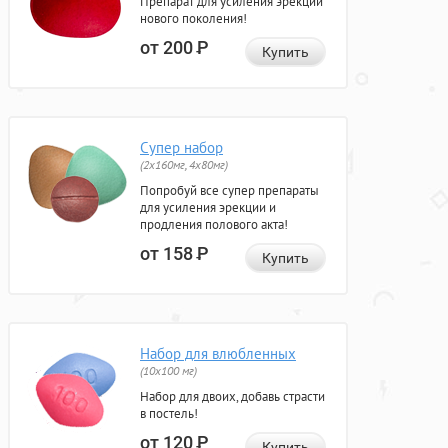
Препарат для усиления эрекции
нового поколения!
от 200
Р
Купить
Супер набор
(2х160мг, 4х80мг)
Попробуй все супер препараты
для усиления эрекции и
продления полового акта!
от 158
Р
Купить
Набор для влюбленных
(10х100 мг)
Набор для двоих, добавь страсти
в постель!
от 120
Р
Купить