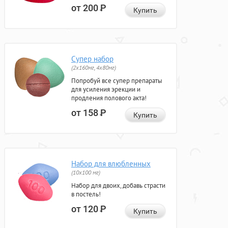
от 200
Р
Купить
Супер набор
(2х160мг, 4х80мг)
Попробуй все супер препараты
для усиления эрекции и
продления полового акта!
от 158
Р
Купить
Набор для влюбленных
(10х100 мг)
Набор для двоих, добавь страсти
в постель!
от 120
Р
Купить