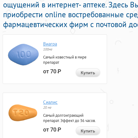
ощущений в интернет- аптеке. Здесь В
приобрести online востребованные ср
фармацевтических фирм с почтовой дос
Виагра
100мг
Самый известный в мире
препарат
от 70
Р
Купить
Сиалис
20 мг
Самый долгоиграющий
препарат. Эффект до 36 часов.
от 70
Р
Купить