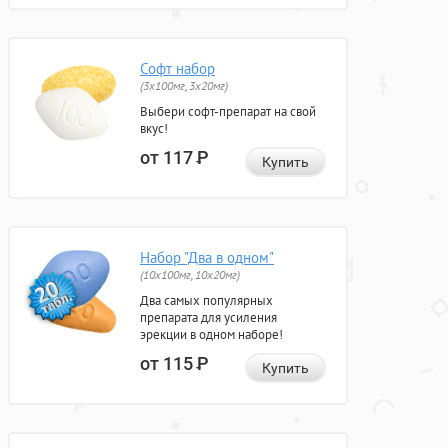
Софт набор
(3x100мг, 3x20мг)
Выбери софт-препарат на свой
вкус!
от 117
Р
Купить
Набор "Два в одном"
(10x100мг, 10x20мг)
Два самых популярных
препарата для усиления
эрекции в одном наборе!
от 115
Р
Купить