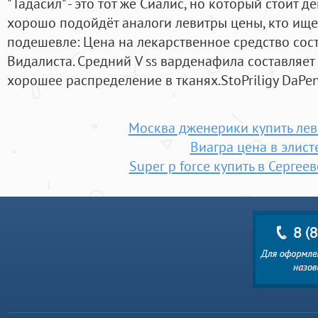
"Тадасил" - это тот же Сиалис, но который стоит 
хорошо подойдёт аналоги левитры цены, кто ище
подешевле: Цена на лекарственное средство соста
Видалиста. Средний V ss варденафила составляет 
хорошее распределение в тканях.StoPriligy DaPe
Москва дженерики купить лев
Виагра цена в элист
Super p force купить в Сергее