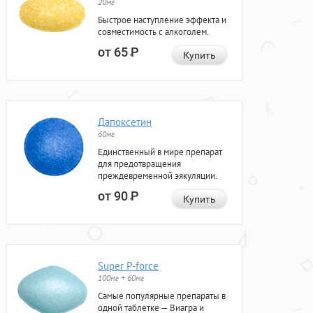
20мг
Быстрое наступление эффекта и
совместимость с алкоголем.
от 65
Р
Купить
Дапоксетин
60мг
Единственный в мире препарат
для предотвращения
преждевременной эякуляции.
от 90
Р
Купить
Super P-force
100мг + 60мг
Самые популярные препараты в
одной таблетке — Виагра и