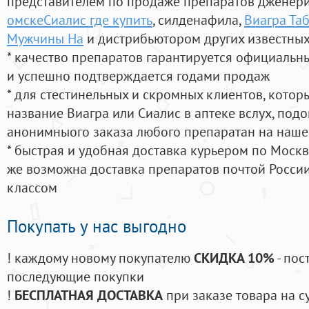
представителем по продаже препаратов дженер
омскеСиалис где купить
, силденафила
,
Виагра Та
Мужчины На
и дистрибьютором других известных
* качество препаратов гарантируется официаль
и успешно подтверждается годами продаж
* для стестинельных и скромных клиентов, кото
название Виагра или Сиалис в аптеке вслух, под
анонимныого заказа любого препаратан на наше
* быстрая и удобная доставка курьером по Москве
же возможна доставка препаратов почтой России
классом
Покупать у нас выгодно
! каждому новому покупателю
СКИДКА 10%
- пос
последующие покупки
!
БЕСПЛАТНАЯ ДОСТАВКА
при заказе товара на с