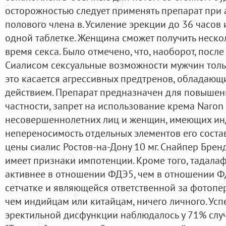
осторожностью следует применять препарат пр
полового члена в. Усиление эрекции до 36 часов
одной таблетке. Женщина сможет получить неско
время секса. Было отмечено, что, наоборот, пос
Сиалисом сексуальные возможности мужчин тольк
это касается агрессивных предтренов, обладаю
действием. Препарат предназначен для повышен
частности, запрет на использование крема Naron 
несовершеннолетних лиц и женщин, имеющих и
непереносимость отдельных элементов его состав
цены сиалис Ростов-на-Дону 10 мг. Снайпер Бренд
имеет признаки импотенции. Кроме того, тадала
активнее в отношении ФДЭ5, чем в отношении Ф
сетчатке и являющейся ответственной за фотопе
чем индийцам или китайцам, ничего личного. Ус
эректильной дисфункции наблюдалось у 71% случ