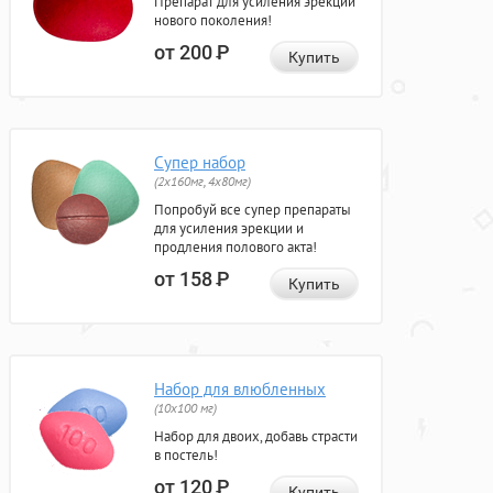
Препарат для усиления эрекции
нового поколения!
от 200
Р
Купить
Супер набор
(2х160мг, 4х80мг)
Попробуй все супер препараты
для усиления эрекции и
продления полового акта!
от 158
Р
Купить
Набор для влюбленных
(10х100 мг)
Набор для двоих, добавь страсти
в постель!
от 120
Р
Купить