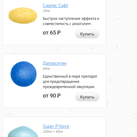
Сиалис Софт
20мг
Быстрое наступление эффекта и
совместимость с алкоголем.
от 65
Р
Купить
Дапоксетин
60мг
Единственный в мире препарат
для предотвращения
преждевременной эякуляции.
от 90
Р
Купить
Super P-force
100мг + 60мг