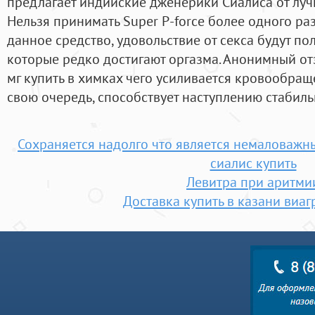
предлагает индийские дженерики Сиалиса от лу
Нельзя принимать Super P-force более одного раз
данное средство, удовольствие от секса будут по
которые редко достигают оргазма. Анонимный отз
мг купить в химках чего усиливается кровообраще
свою очередь, способствует наступлению стабиль
Сохраняется надолго что является немалова
сиалис купить
Левитра при аритми
Доставка купить в казани виаг