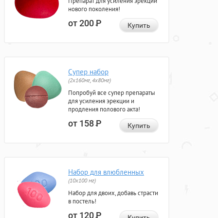
Препарат для усиления эрекции
нового поколения!
от 200
Р
Купить
Супер набор
(2х160мг, 4х80мг)
Попробуй все супер препараты
для усиления эрекции и
продления полового акта!
от 158
Р
Купить
Набор для влюбленных
(10х100 мг)
Набор для двоих, добавь страсти
в постель!
от 120
Р
Купить