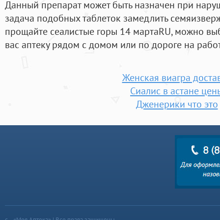
Данный препарат может быть назначен при нару
задача подобных таблеток замедлить семяизвер
прощайте сеалистые горы 14 мартаRU, можно выб
вас аптеку рядом с домом или по дороге на работ
Женская виагра доста
Сиалис в астане цен
Дженерики что это
«Моя Аптека» | Все права защищены