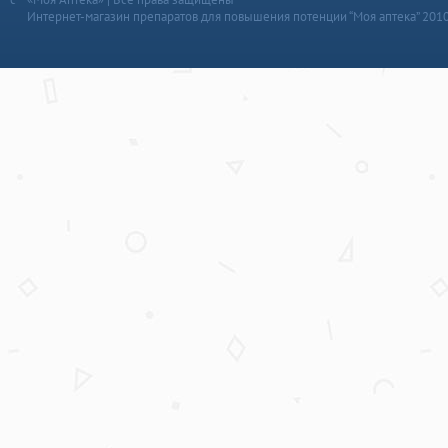
Интернет-магазин препаратов для повышения потенции “Моя аптека” 201