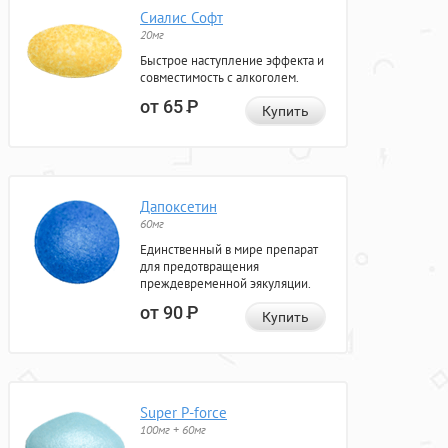
Сиалис Софт
20мг
Быстрое наступление эффекта и
совместимость с алкоголем.
от 65
Р
Купить
Дапоксетин
60мг
Единственный в мире препарат
для предотвращения
преждевременной эякуляции.
от 90
Р
Купить
Super P-force
100мг + 60мг