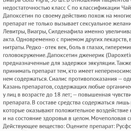
недостаточностью класс С по классификации Чай
Дапоксетин по своему действию похож на многие
препарат не только вызывает сексуальное желание
Левитры, Виагры, Силденафила именно увеличива
акта. Одновременно с приемом других лекарств, в
нитраты. Редко - отек век, боль в глазах, гипере
головокружение. Дапоксетин дженерик (Dapoxetin 
предназначенные для задержки эякуляции. Такж
принимать препарат тем, кто имеет непереносим
нем содержаться. Сиалис противопоказания — о
Казань препаратов, содержащих любые органиче
у лиц в возрасте до 18 лет; — повышенная чувст
препарата. В составе средства содержаться лиш
которые оказывают положительное воздействие н
и на состояние здоровья в целом. Мочеполовая 
Действующее вещество: Оцените препарат: Русф