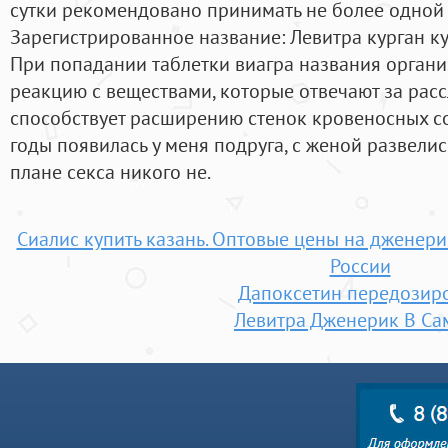
сутки рекомендовано принимать не более одной 
Зарегистрированное название: Левитра курган купи
При попадании таблетки виагра названия органи
реакцию с веществами, которые отвечают за рас
способствует расширению стенок кровеносных с
годы появилась у меня подруга, с женой развелись
плане секса никого не.
Сиалис купить казань. Оптовые цены на дженери
России
Дапоксетин передозир
Левитра Дженерик В Са