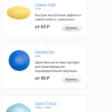
Сиалис Софт
20мг
Быстрое наступление эффекта и
совместимость с алкоголем.
от 65
Р
Купить
Дапоксетин
60мг
Единственный в мире препарат
для предотвращения
преждевременной эякуляции.
от 90
Р
Купить
Super P-force
100мг + 60мг