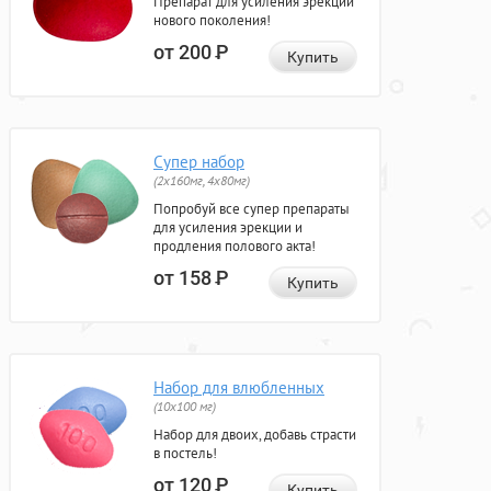
Препарат для усиления эрекции
нового поколения!
от 200
Р
Купить
Супер набор
(2х160мг, 4х80мг)
Попробуй все супер препараты
для усиления эрекции и
продления полового акта!
от 158
Р
Купить
Набор для влюбленных
(10х100 мг)
Набор для двоих, добавь страсти
в постель!
от 120
Р
Купить