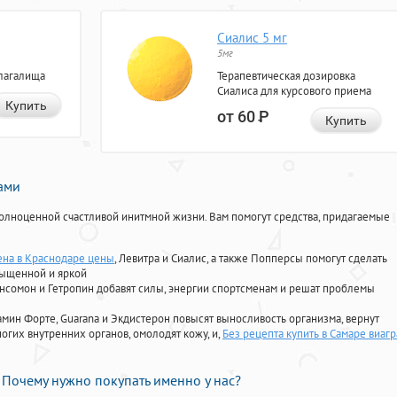
Сиалис 5 мг
5мг
лагалища
Терапевтическая дозировка
Сиалиса для курсового приема
Купить
от 60
Р
Купить
нами
олноценной счастливой инитмной жизни. Вам помогут средства, придагаемые
ена в Краснодаре цены
, Левитра и Сиалис, а также Попперсы помогут сделать
сыщенной и яркой
Ансомон и Гетропин добавят силы, энергии спортсменам и решат проблемы
ориамин Форте, Guarana и Экдистерон повысят выносливость организма, вернут
огих внутренних органов, омолодят кожу, и,
Без рецепта купить в Самаре виагр
Почему нужно покупать именно у нас?