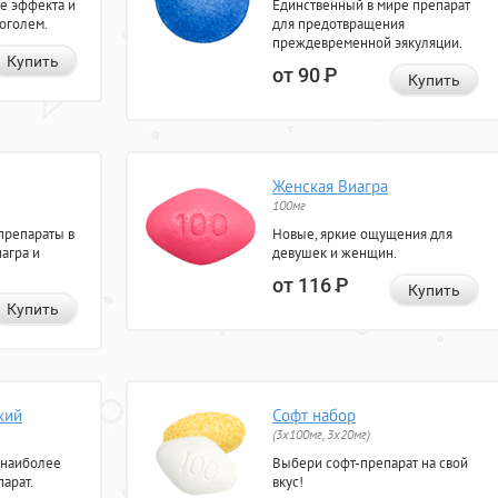
е эффекта и
Единственный в мире препарат
коголем.
для предотвращения
преждевременной эякуляции.
Купить
от 90
Р
Купить
Женская Виагра
100мг
препараты в
Новые, яркие ощущения для
агра и
девушек и женщин.
от 116
Р
Купить
Купить
кий
Софт набор
(3x100мг, 3x20мг)
 наиболее
Выбери софт-препарат на свой
арат.
вкус!