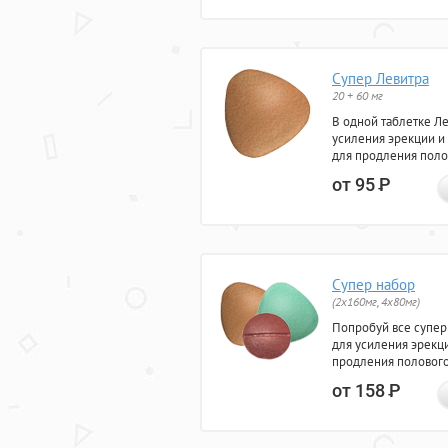
Супер Левитра
20 + 60 мг
В одной таблетке Л
усиления эрекции и
для продления поло
от 95
Р
Супер набор
(2х160мг, 4х80мг)
Попробуй все супер
для усиления эрекц
продления полового
от 158
Р