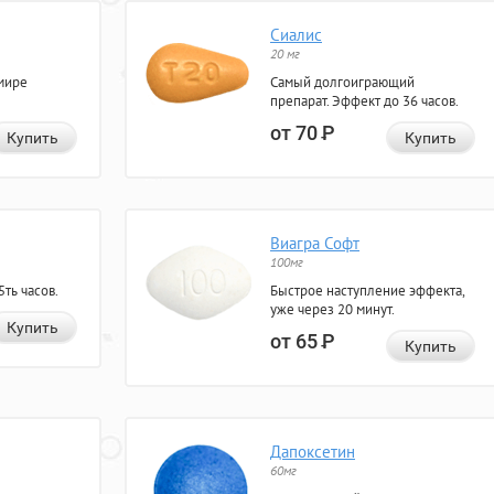
Сиалис
20 мг
мире
Самый долгоиграющий
препарат. Эффект до 36 часов.
от 70
Р
Купить
Купить
Виагра Софт
100мг
ть часов.
Быстрое наступление эффекта,
уже через 20 минут.
Купить
от 65
Р
Купить
Дапоксетин
60мг