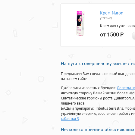
Крем Naron
(100 мг)
Крем для сужения в
от 1500
Р
На пути к совершенству вместе с 
Предлагаем Вам сделать первый шаг для п
на нашем сайте:
Дженерики известных брендов:
Левитра ц
интимную сторону Вашей жизни более на
Синтетические гормоны роста
: Динатроп, 
лишнего веса
БАДы и препараты:
Tribulus terrestris, М
утраченную энергию, восстановят работу мн
таблетки 3
.
Несколько причино объясняющих 