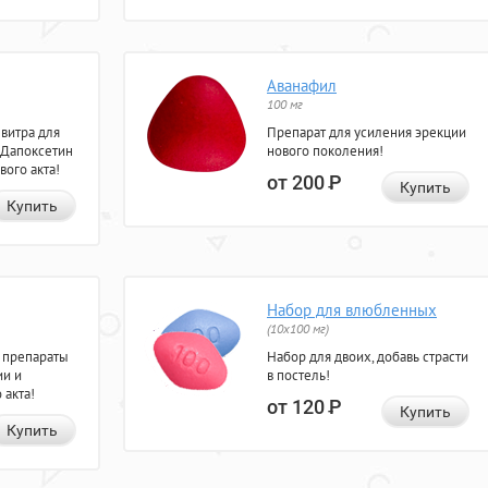
Аванафил
100 мг
евитра для
Препарат для усиления эрекции
 Дапоксетин
нового поколения!
вого акта!
от 200
Р
Купить
Купить
Набор для влюбленных
(10х100 мг)
 препараты
Набор для двоих, добавь страсти
ии и
в постель!
 акта!
от 120
Р
Купить
Купить