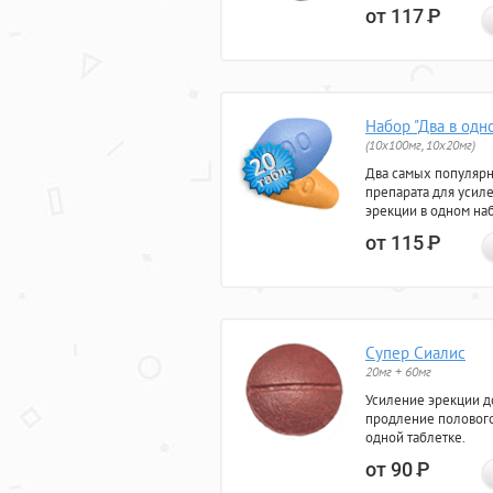
от 117
Р
Набор "Два в одн
(10x100мг, 10x20мг)
Два самых популяр
препарата для усил
эрекции в одном на
от 115
Р
Супер Сиалис
20мг + 60мг
Усиление эрекции до
продление полового
одной таблетке.
от 90
Р