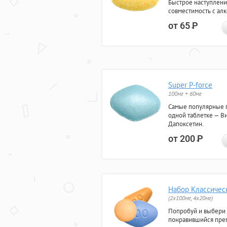
Быстрое наступлени
совместимость с ал
от 65
Р
Super P-force
100мг + 60мг
Самые популярные 
одной таблетке — Ви
Дапоксетин.
от 200
Р
Набор Классичес
(2x100мг, 4x20мг)
Попробуй и выбери
понравившийся преп