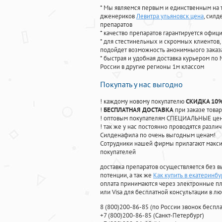
* Мы являемся первым и единственным на 
дженериков
Левитра ульяновск цена
, сил
препаратов
* качество препаратов гарантируется офи
* для стестинельных и скромных клиентов,
подойдет возможность анонимныого заказа
* быстрая и удобная доставка курьером по 
России в другие регионы 1м классом
Покупать у нас выгодно
! каждому новому покупателю
СКИДКА 10
!
БЕСПЛАТНАЯ ДОСТАВКА
при заказе товар
! оптовым покупателям СПЕЦИАЛЬНЫЕ цены
! так же у нас постоянно проводятся раз
Силденафила по очень выгодным ценам!
Cотрудники нашей фирмы прилагают макси
покупателей
доставка препаратов осуществляется без в
потенции, а так же
Как купить в екатеринбу
оплата принимаются через электронные пл
или Visa для бесплатной консультации в л
8
(800
)200-86-85
(
по России звонок беспла
+7
(800
)200-86-85
(
Санкт-Петербург)