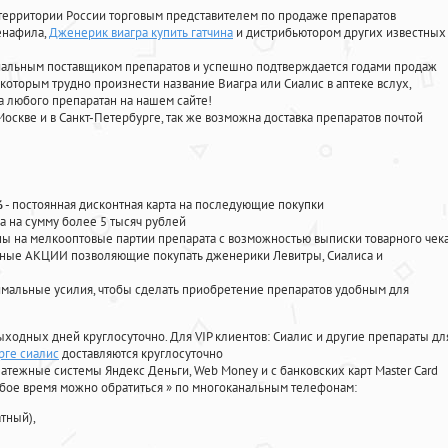
территории России торговым представителем по продаже препаратов
денафила
,
Дженерик виагра купить гатчина
и дистрибьютором других известных
циальным поставщиком препаратов и успешно подтверждается годами продаж
 которым трудно произнести название Виагра или Сиалис в аптеке вслух,
 любого препаратан на нашем сайте!
Москве и в Санкт-Петербурге, так же возможна доставка препаратов почтой
%
- постоянная дисконтная карта на последующие покупки
а на сумму более 5 тысяч рублей
 на мелкооптовые партии препарата с возможностью выписки товарного чек
личные АКЦИИ позволяющие покупать дженерики Левитры, Сиалиса и
мальные усилия, чтобы сделать приобретение препаратов удобным для
ыходных дней круглосуточно. Для VIP клиентов: Сиалис и другие препараты дл
рге сиалис
доставляются круглосуточно
атежные системы Яндекс Деньги, Web Money и с банковских карт Master Card
юбое время можно обратиться
»
по многоканальным телефонам:
тный),