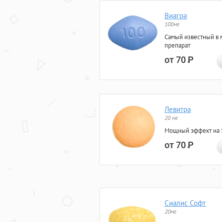
Виагра
100мг
Самый известный в 
препарат
от 70
Р
Левитра
20 мг
Мощный эффект на 5
от 70
Р
Сиалис Софт
20мг