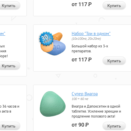
от 117
Р
Купить
Купить
ом"
Набор "Три в одном"
(10x100мг, 20x20мг)
ных
Большой набор из 3-х
ения
препаратов.
боре!
от 117
Р
Купить
Купить
Супер Виагра
100 + 60 мг
 36 часов и
Виагра и Дапоксетин в одной
 акта в
таблетке. Усиление эрекции и
продление полового акта!
от 90
Р
Купить
Купить