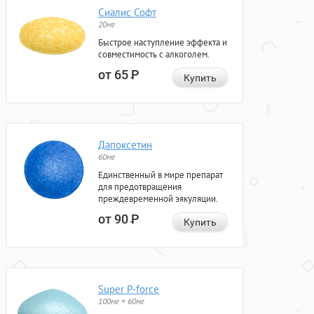
Сиалис Софт
20мг
Быстрое наступление эффекта и
совместимость с алкоголем.
от 65
Р
Купить
Дапоксетин
60мг
Единственный в мире препарат
для предотвращения
преждевременной эякуляции.
от 90
Р
Купить
Super P-force
100мг + 60мг