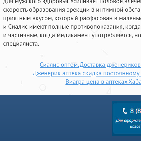
для мужского здоровья. Усиливает половое влече
скорость образования эрекции в интимной обста
приятным вкусом, который расфасован в маленьк
и Сиалис имеют полные противопоказания, когда
и частичные, когда медикамент употребляется, 
специалиста.
Сиалис оптом. Доставка дженериков
Дженерик аптека скидка постоянному
Виагра цена в аптеках Хаб