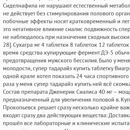
Сиделнафила не нарушают естественный метаболи
не действует без стимулирования полового органа.
побочные эффекты носят кратковременный и легк
это негативное влияние сиалис подвижность спе
не наблюдалось при назначении сходных высоки
28]. Сухагра мг 4 таблетки 8 таблеток 12 таблеток
время средства купирующие фермент ДЭ-5 обыч
предотвращения мужского бессилия. Было у меня
молодости, супер тадарайз купить таблетку Виагры
одной крале хотел показать 24 часа спортивного 
раза у меня супер тадарайз купить ней всё скомк
Состав препарата Дженерик Сиалиса 40 мг — мощ
предназначенный для увеличения половой в. Куп
Прокопьевск решает сразу несколько крайне важн
входят сразу два действующих вещества: Доставк
прошёл все лабораторные и клинические испыта