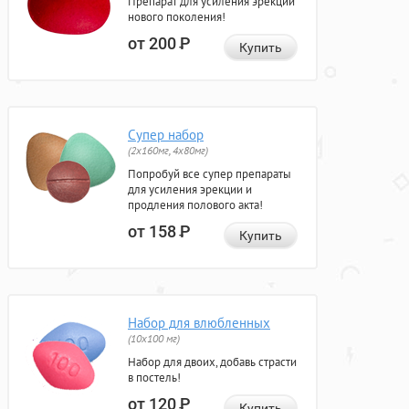
Препарат для усиления эрекции
нового поколения!
от 200
Р
Купить
Супер набор
(2х160мг, 4х80мг)
Попробуй все супер препараты
для усиления эрекции и
продления полового акта!
от 158
Р
Купить
Набор для влюбленных
(10х100 мг)
Набор для двоих, добавь страсти
в постель!
от 120
Р
Купить