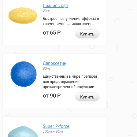
Сиалис Софт
20мг
Быстрое наступление эффекта и
совместимость с алкоголем.
от 65
Р
Купить
Дапоксетин
60мг
Единственный в мире препарат
для предотвращения
преждевременной эякуляции.
от 90
Р
Купить
Super P-force
100мг + 60мг