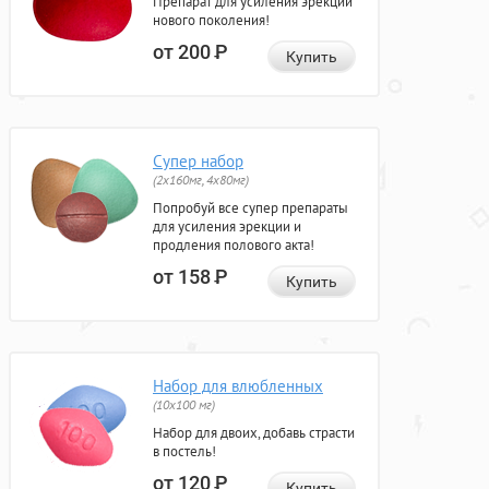
Препарат для усиления эрекции
нового поколения!
от 200
Р
Купить
Супер набор
(2х160мг, 4х80мг)
Попробуй все супер препараты
для усиления эрекции и
продления полового акта!
от 158
Р
Купить
Набор для влюбленных
(10х100 мг)
Набор для двоих, добавь страсти
в постель!
от 120
Р
Купить