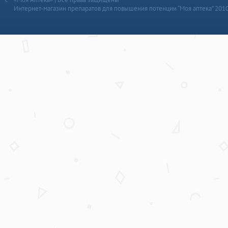
Интернет-магазин препаратов для повышения потенции “Моя аптека” 201