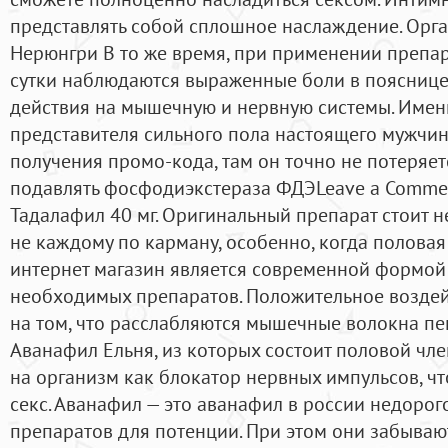
представлять собой сплошное наслаждение. Орг
Нерюнгри В то же время, при применении препара
сутки наблюдаются выраженные боли в пояснице
действия на мышечную и нервную системы. Именн
представителя сильного пола настоящего мужчину
получения промо-кода, там он точно не потеряет
подавлять фосфодиэкстераза ФДЭLeave a Comment
Тадалафил 40 мг. Оригинальный препарат стоит не
не каждому по карману, особенно, когда половая
интернет магазин является современной формой
необходимых препаратов. Положительное воздей
на том, что расслабляются мышечные волокна пе
Аванафил Ельня, из которых состоит половой чле
на организм как блокатор нервных импульсов, чт
секс. Аванафил — это аванафил в россии недорог
препаратов для потенции. При этом они забываю