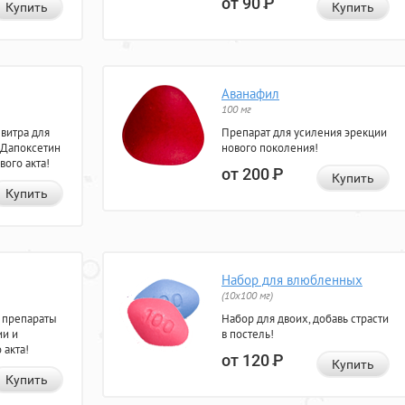
от 90
Р
Купить
Купить
Аванафил
100 мг
евитра для
Препарат для усиления эрекции
 Дапоксетин
нового поколения!
вого акта!
от 200
Р
Купить
Купить
Набор для влюбленных
(10х100 мг)
 препараты
Набор для двоих, добавь страсти
ии и
в постель!
 акта!
от 120
Р
Купить
Купить