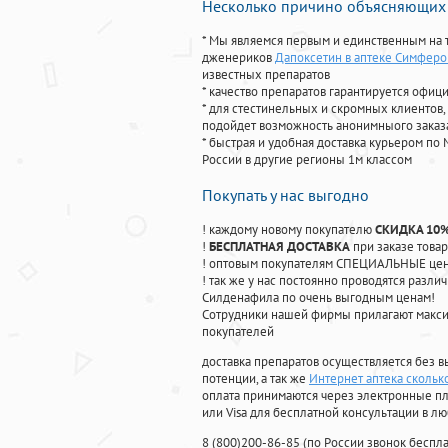
Несколько причино объясняющих 
* Мы являемся первым и единственным на 
дженериков
Дапоксетин в аптеке Симфер
известных препаратов
* качество препаратов гарантируется офи
* для стестинельных и скромных клиентов,
подойдет возможность анонимныого заказа
* быстрая и удобная доставка курьером по 
России в другие регионы 1м классом
Покупать у нас выгодно
! каждому новому покупателю
СКИДКА 10
!
БЕСПЛАТНАЯ ДОСТАВКА
при заказе товар
! оптовым покупателям СПЕЦИАЛЬНЫЕ цены
! так же у нас постоянно проводятся раз
Силденафила по очень выгодным ценам!
Cотрудники нашей фирмы прилагают макси
покупателей
доставка препаратов осуществляется без в
потенции, а так же
Интернет аптека сколько
оплата принимаются через электронные пл
или Visa для бесплатной консультации в л
8
(800
)200-86-85
(
по России звонок беспла