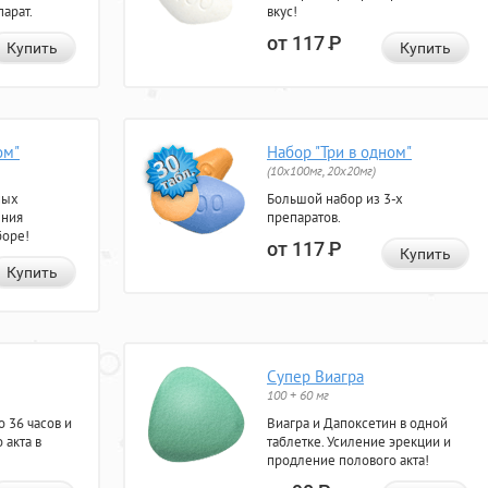
арат.
вкус!
от 117
Р
Купить
Купить
ом"
Набор "Три в одном"
(10x100мг, 20x20мг)
ных
Большой набор из 3-х
ения
препаратов.
боре!
от 117
Р
Купить
Купить
Супер Виагра
100 + 60 мг
 36 часов и
Виагра и Дапоксетин в одной
 акта в
таблетке. Усиление эрекции и
продление полового акта!