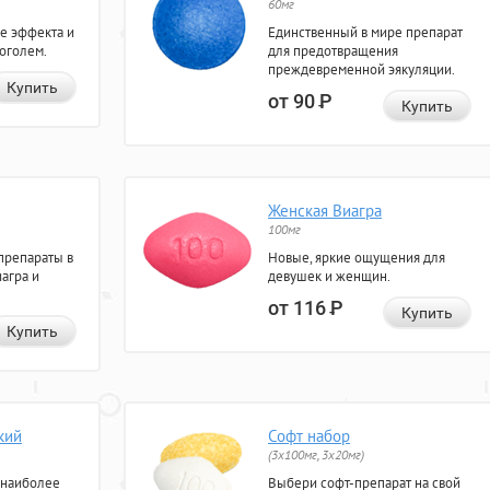
60мг
е эффекта и
Единственный в мире препарат
коголем.
для предотвращения
преждевременной эякуляции.
Купить
от 90
Р
Купить
Женская Виагра
100мг
препараты в
Новые, яркие ощущения для
агра и
девушек и женщин.
от 116
Р
Купить
Купить
кий
Софт набор
(3x100мг, 3x20мг)
 наиболее
Выбери софт-препарат на свой