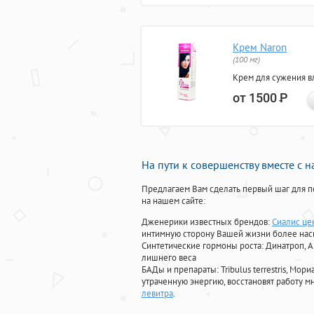
Крем Naron
(100 мг)
Крем для сужения в
от 1500
Р
На пути к совершенству вместе с 
Предлагаем Вам сделать первый шаг для п
на нашем сайте:
Дженерики известных брендов:
Сиалис це
интимную сторону Вашей жизни более на
Синтетические гормоны роста
: Динатроп, 
лишнего веса
БАДы и препараты:
Tribulus terrestris, М
утраченную энергию, восстановят работу мн
левитра
.