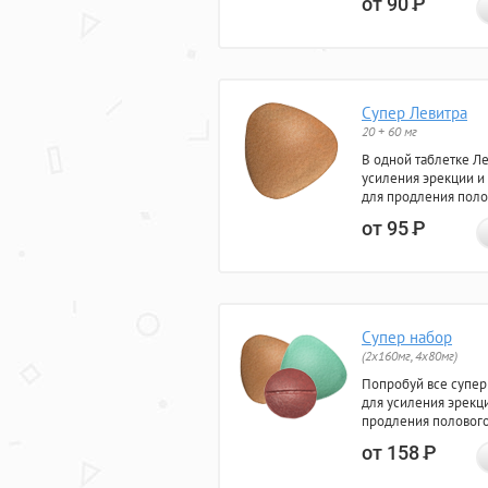
от 90
Р
Супер Левитра
20 + 60 мг
В одной таблетке Л
усиления эрекции и
для продления поло
от 95
Р
Супер набор
(2х160мг, 4х80мг)
Попробуй все супер
для усиления эрекц
продления полового
от 158
Р