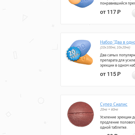
понравившийся преп
от 117
Р
Набор "Два в одн
(10x100мг, 10x20мг)
Два самых популяр
препарата для усил
эрекции в одном на
от 115
Р
Супер Сиалис
20мг + 60мг
Усиление эрекции до
продление полового
одной таблетке.