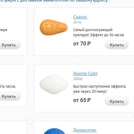
Сиалис
20 мг
мире
Самый долгоиграющий
препарат. Эффект до 36 часов.
от 70
Р
Купить
Купить
Виагра Софт
100мг
ть часов.
Быстрое наступление эффекта,
уже через 20 минут.
Купить
от 65
Р
Купить
Дапоксетин