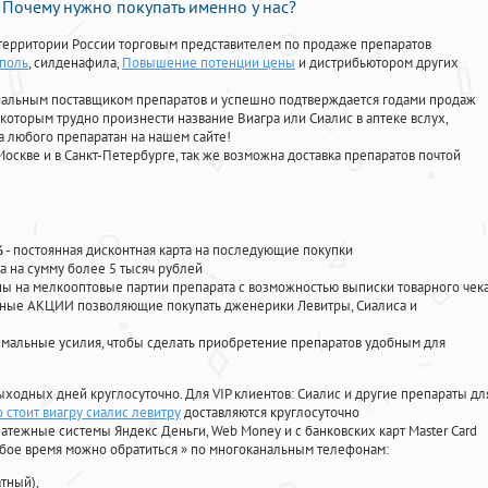
Почему нужно покупать именно у нас?
территории России торговым представителем по продаже препаратов
ополь
, силденафила
,
Повышение потенции цены
и дистрибьютором других
циальным поставщиком препаратов и успешно подтверждается годами продаж
 которым трудно произнести название Виагра или Сиалис в аптеке вслух,
 любого препаратан на нашем сайте!
Москве и в Санкт-Петербурге, так же возможна доставка препаратов почтой
%
- постоянная дисконтная карта на последующие покупки
а на сумму более 5 тысяч рублей
 на мелкооптовые партии препарата с возможностью выписки товарного чек
личные АКЦИИ позволяющие покупать дженерики Левитры, Сиалиса и
мальные усилия, чтобы сделать приобретение препаратов удобным для
ыходных дней круглосуточно. Для VIP клиентов: Сиалис и другие препараты дл
 стоит виагру сиалис левитру
доставляются круглосуточно
атежные системы Яндекс Деньги, Web Money и с банковских карт Master Card
юбое время можно обратиться
»
по многоканальным телефонам:
тный),