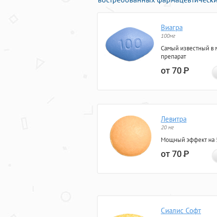
Виагра
100мг
Самый известный в 
препарат
от 70
Р
Левитра
20 мг
Мощный эффект на 5
от 70
Р
Сиалис Софт