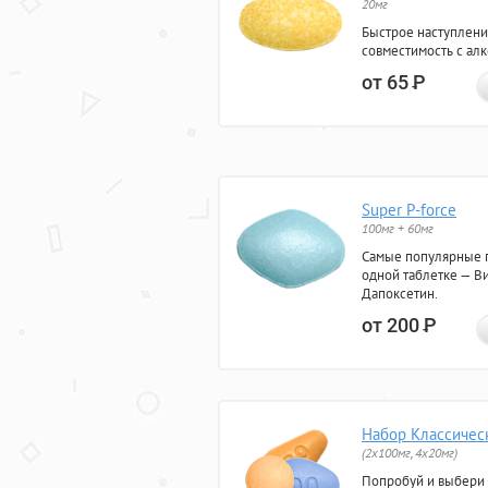
20мг
Быстрое наступлени
совместимость с ал
от 65
Р
Super P-force
100мг + 60мг
Самые популярные 
одной таблетке — Ви
Дапоксетин.
от 200
Р
Набор Классичес
(2x100мг, 4x20мг)
Попробуй и выбери