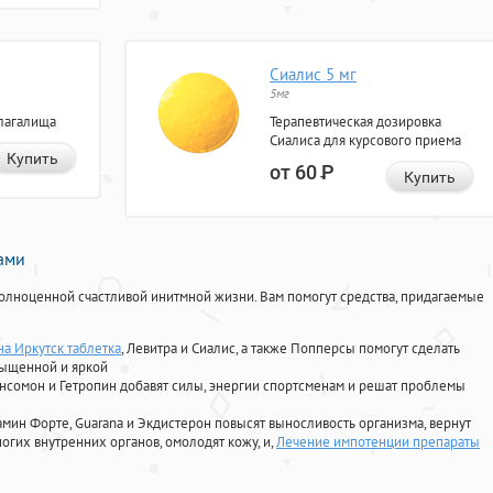
Сиалис 5 мг
5мг
лагалища
Терапевтическая дозировка
Сиалиса для курсового приема
Купить
от 60
Р
Купить
нами
олноценной счастливой инитмной жизни. Вам помогут средства, придагаемые
на Иркутск таблетка
, Левитра и Сиалис, а также Попперсы помогут сделать
сыщенной и яркой
Ансомон и Гетропин добавят силы, энергии спортсменам и решат проблемы
ориамин Форте, Guarana и Экдистерон повысят выносливость организма, вернут
огих внутренних органов, омолодят кожу, и,
Лечение импотенции препараты