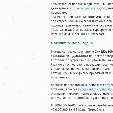
* Мы являемся первым и единственным на 
дженериков
Что такое дапоксетин
, силден
препаратов
* качество препаратов гарантируется офи
* для стестинельных и скромных клиентов,
подойдет возможность анонимныого заказа
* быстрая и удобная доставка курьером по 
России в другие регионы 1м классом
Покупать у нас выгодно
! каждому новому покупателю
СКИДКА 10
!
БЕСПЛАТНАЯ ДОСТАВКА
при заказе товар
! оптовым покупателям СПЕЦИАЛЬНЫЕ цены
! так же у нас постоянно проводятся раз
Силденафила по очень выгодным ценам!
Cотрудники нашей фирмы прилагают макси
покупателей
доставка препаратов осуществляется без в
потенции, а так же
Купить виагру одну табл
оплата принимаются через электронные пл
или Visa для бесплатной консультации в л
8
(800
)200-86-85
(
по России звонок беспла
+7
(800
)200-86-85
(
Санкт-Петербург)