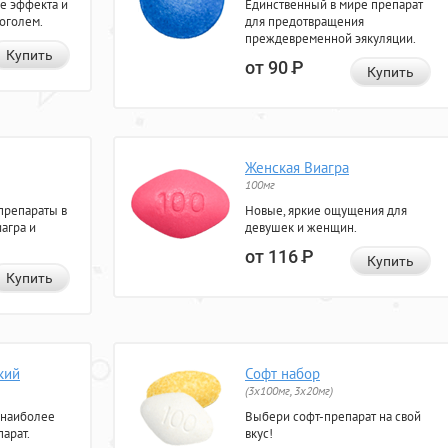
е эффекта и
Единственный в мире препарат
коголем.
для предотвращения
преждевременной эякуляции.
Купить
от 90
Р
Купить
Женская Виагра
100мг
препараты в
Новые, яркие ощущения для
агра и
девушек и женщин.
от 116
Р
Купить
Купить
кий
Софт набор
(3x100мг, 3x20мг)
 наиболее
Выбери софт-препарат на свой
арат.
вкус!