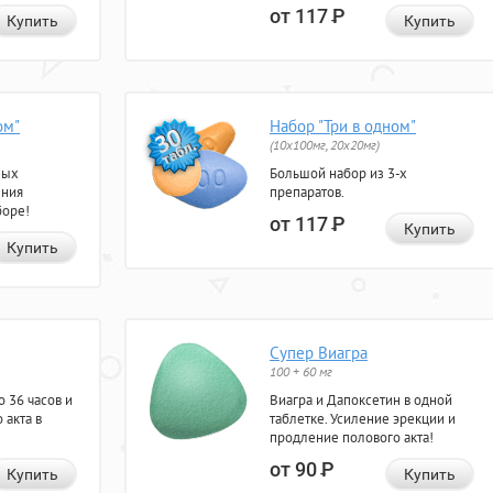
от 117
Р
Купить
Купить
ом"
Набор "Три в одном"
(10x100мг, 20x20мг)
ных
Большой набор из 3-х
ения
препаратов.
боре!
от 117
Р
Купить
Купить
Супер Виагра
100 + 60 мг
 36 часов и
Виагра и Дапоксетин в одной
 акта в
таблетке. Усиление эрекции и
продление полового акта!
от 90
Р
Купить
Купить