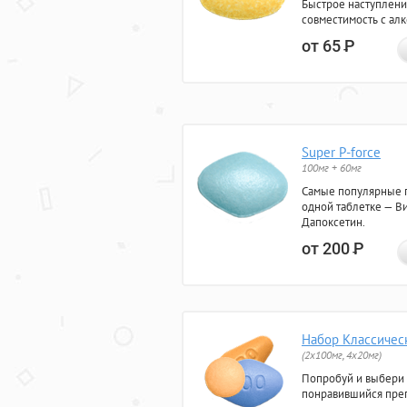
Быстрое наступлени
совместимость с ал
от 65
Р
Super P-force
100мг + 60мг
Самые популярные 
одной таблетке — Ви
Дапоксетин.
от 200
Р
Набор Классичес
(2x100мг, 4x20мг)
Попробуй и выбери
понравившийся преп