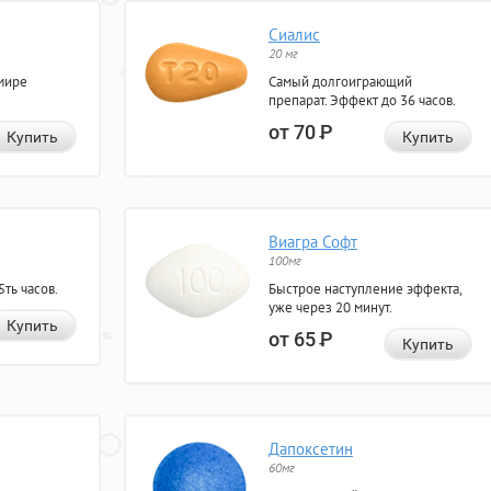
Сиалис
20 мг
мире
Самый долгоиграющий
препарат. Эффект до 36 часов.
от 70
Р
Купить
Купить
Виагра Софт
100мг
ть часов.
Быстрое наступление эффекта,
уже через 20 минут.
Купить
от 65
Р
Купить
Дапоксетин
60мг