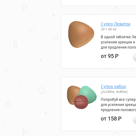
Супер Левитра
20 + 60 мг
В одной таблетке Л
усиления эрекции и
для продления поло
от 95
Р
Супер набор
(2х160мг, 4х80мг)
Попробуй все супер
для усиления эрекц
продления полового
от 158
Р