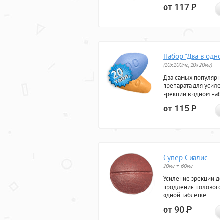
от 117
Р
Набор "Два в одн
(10x100мг, 10x20мг)
Два самых популяр
препарата для усил
эрекции в одном на
от 115
Р
Супер Сиалис
20мг + 60мг
Усиление эрекции до
продление полового
одной таблетке.
от 90
Р