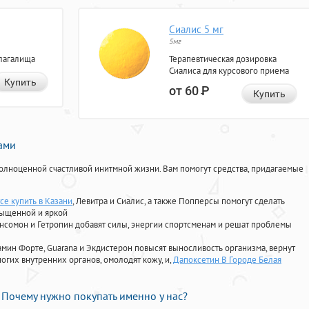
Сиалис 5 мг
5мг
лагалища
Терапевтическая дозировка
Сиалиса для курсового приема
Купить
от 60
Р
Купить
нами
олноценной счастливой инитмной жизни. Вам помогут средства, придагаемые
rce купить в Казани
, Левитра и Сиалис, а также Попперсы помогут сделать
сыщенной и яркой
Ансомон и Гетропин добавят силы, энергии спортсменам и решат проблемы
ориамин Форте, Guarana и Экдистерон повысят выносливость организма, вернут
огих внутренних органов, омолодят кожу, и,
Дапоксетин В Городе Белая
Почему нужно покупать именно у нас?