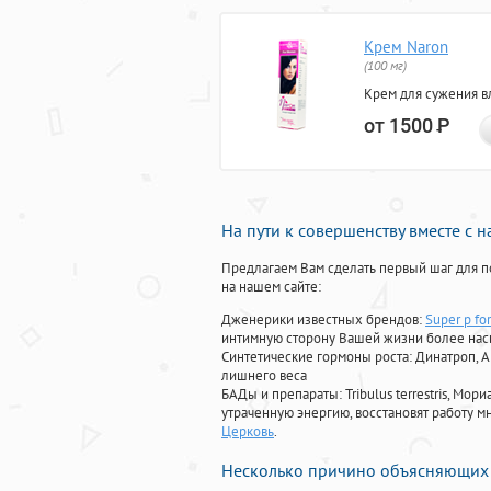
Крем Naron
(100 мг)
Крем для сужения в
от 1500
Р
На пути к совершенству вместе с 
Предлагаем Вам сделать первый шаг для п
на нашем сайте:
Дженерики известных брендов:
Super p fo
интимную сторону Вашей жизни более на
Синтетические гормоны роста
: Динатроп, 
лишнего веса
БАДы и препараты:
Tribulus terrestris, М
утраченную энергию, восстановят работу мн
Церковь
.
Несколько причино объясняющих 