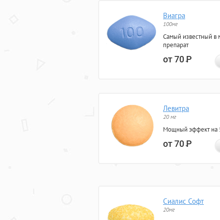
Виагра
100мг
Самый известный в 
препарат
от 70
Р
Левитра
20 мг
Мощный эффект на 5
от 70
Р
Сиалис Софт
20мг