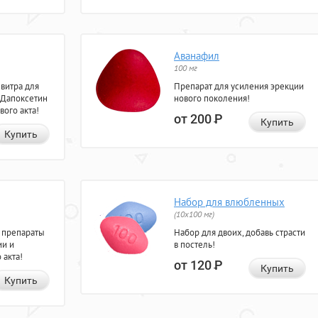
Аванафил
100 мг
евитра для
Препарат для усиления эрекции
 Дапоксетин
нового поколения!
вого акта!
от 200
Р
Купить
Купить
Набор для влюбленных
(10х100 мг)
 препараты
Набор для двоих, добавь страсти
ии и
в постель!
 акта!
от 120
Р
Купить
Купить