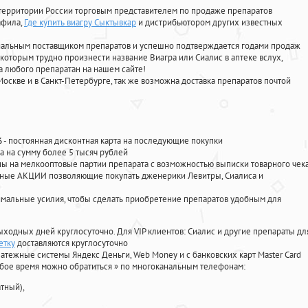
территории России торговым представителем по продаже препаратов
афила
,
Где купить виагру Сыктывкар
и дистрибьютором других известных
циальным поставщиком препаратов и успешно подтверждается годами продаж
 которым трудно произнести название Виагра или Сиалис в аптеке вслух,
 любого препаратан на нашем сайте!
Москве и в Санкт-Петербурге, так же возможна доставка препаратов почтой
%
- постоянная дисконтная карта на последующие покупки
а на сумму более 5 тысяч рублей
 на мелкооптовые партии препарата с возможностью выписки товарного чек
личные АКЦИИ позволяющие покупать дженерики Левитры, Сиалиса и
мальные усилия, чтобы сделать приобретение препаратов удобным для
ыходных дней круглосуточно. Для VIP клиентов: Сиалис и другие препараты дл
етку
доставляются круглосуточно
атежные системы Яндекс Деньги, Web Money и с банковских карт Master Card
юбое время можно обратиться
»
по многоканальным телефонам:
тный),