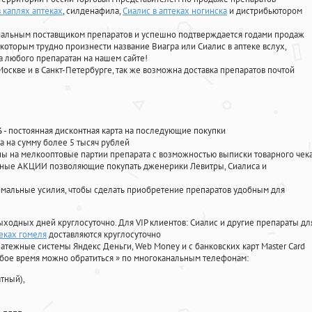
 каплях аптеках
, силденафила
,
Сиалис в аптеках ногинска
и дистрибьютором
циальным поставщиком препаратов и успешно подтверждается годами продаж
 которым трудно произнести название Виагра или Сиалис в аптеке вслух,
 любого препаратан на нашем сайте!
Москве и в Санкт-Петербурге, так же возможна доставка препаратов почтой
%
- постоянная дисконтная карта на последующие покупки
а на сумму более 5 тысяч рублей
 на мелкооптовые партии препарата с возможностью выписки товарного чек
личные АКЦИИ позволяющие покупать дженерики Левитры, Сиалиса и
мальные усилия, чтобы сделать приобретение препаратов удобным для
ыходных дней круглосуточно. Для VIP клиентов: Сиалис и другие препараты дл
теках гомеля
доставляются круглосуточно
атежные системы Яндекс Деньги, Web Money и с банковских карт Master Card
юбое время можно обратиться
»
по многоканальным телефонам:
тный),