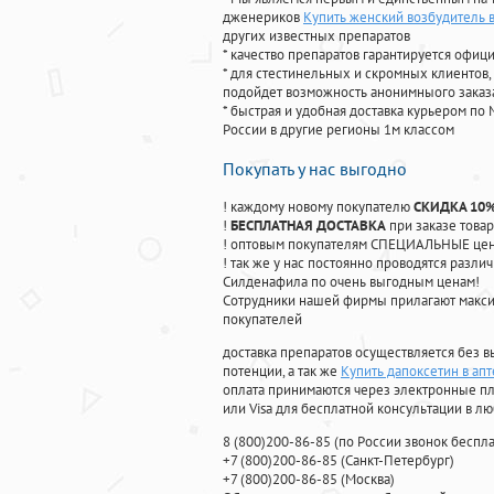
дженериков
Купить женский возбудитель в
других известных препаратов
* качество препаратов гарантируется офи
* для стестинельных и скромных клиентов,
подойдет возможность анонимныого заказа
* быстрая и удобная доставка курьером по 
России в другие регионы 1м классом
Покупать у нас выгодно
! каждому новому покупателю
СКИДКА 10
!
БЕСПЛАТНАЯ ДОСТАВКА
при заказе товар
! оптовым покупателям СПЕЦИАЛЬНЫЕ цены
! так же у нас постоянно проводятся раз
Силденафила по очень выгодным ценам!
Cотрудники нашей фирмы прилагают макси
покупателей
доставка препаратов осуществляется без в
потенции, а так же
Купить дапоксетин в ап
оплата принимаются через электронные пл
или Visa для бесплатной консультации в л
8
(800
)200-86-85
(
по России звонок беспла
+7
(800
)200-86-85
(
Санкт-Петербург)
+7
(800
)200-86-85
(
Москва)