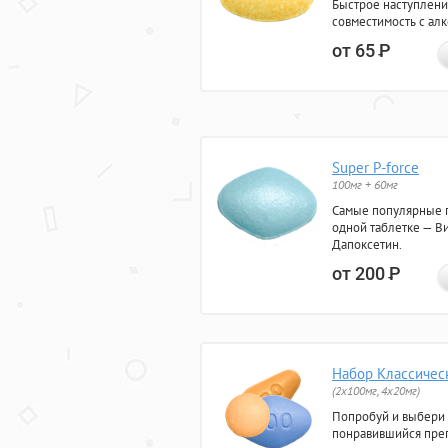
Быстрое наступлени
совместимость с ал
от 65
Р
Super P-force
100мг + 60мг
Самые популярные 
одной таблетке — Ви
Дапоксетин.
от 200
Р
Набор Классичес
(2x100мг, 4x20мг)
Попробуй и выбери
понравившийся преп