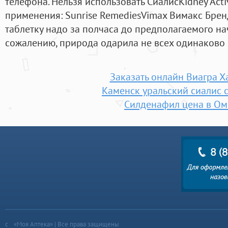
телефона. Нельзя использовать СиалисKidney Acti
применения: Sunrise RemediesVimax Вимакс Бренд
таблетку надо за полчаса до предполагаемого нач
сожалению, природа одарила не всех одинаково
Заказать онлайн Виагра Х
Каменск уральский сиалис 
Силденафил цена в Ом
«Моя Аптека» | Все права защищены