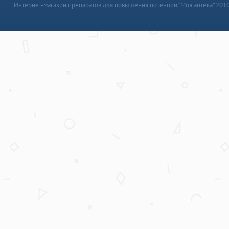
Интернет-магазин препаратов для повышения потенции “Моя аптека” 201