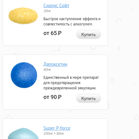
Сиалис Софт
20мг
Быстрое наступление эффекта и
совместимость с алкоголем.
от 65
Р
Купить
Дапоксетин
60мг
Единственный в мире препарат
для предотвращения
преждевременной эякуляции.
от 90
Р
Купить
Super P-force
100мг + 60мг