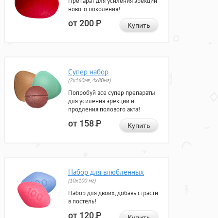
Препарат для усиления эрекции
нового поколения!
от 200
Р
Купить
Супер набор
(2х160мг, 4х80мг)
Попробуй все супер препараты
для усиления эрекции и
продления полового акта!
от 158
Р
Купить
Набор для влюбленных
(10х100 мг)
Набор для двоих, добавь страсти
в постель!
от 120
Р
Купить