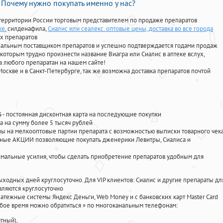
Почему нужно покупать именно у нас?
территории России торговым представителем по продаже препаратов
ке
, силденафила
,
Сиалис или сеалекс. оптовые цены, доставка во все города
х препаратов
циальным поставщиком препаратов и успешно подтверждается годами продаж
 которым трудно произнести название Виагра или Сиалис в аптеке вслух,
 любого препаратан на нашем сайте!
Москве и в Санкт-Петербурге, так же возможна доставка препаратов почтой
%
- постоянная дисконтная карта на последующие покупки
а на сумму более 5 тысяч рублей
 на мелкооптовые партии препарата с возможностью выписки товарного чек
личные АКЦИИ позволяющие покупать дженерики Левитры, Сиалиса и
мальные усилия, чтобы сделать приобретение препаратов удобным для
ыходных дней круглосуточно. Для VIP клиентов: Сиалис и другие препараты дл
вляются круглосуточно
атежные системы Яндекс Деньги, Web Money и с банковских карт Master Card
юбое время можно обратиться
»
по многоканальным телефонам:
тный),