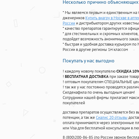
Несколько причино объясняющих 
* Мы являемся первым и единственным на 
дженериков
Купить виагру в Москве в апте
России
и дистрибьютором других известны
* качество препаратов гарантируется офи
* для стестинельных и скромных клиентов,
подойдет возможность анонимныого заказа
* быстрая и удобная доставка курьером по 
России в другие регионы 1м классом
Покупать у нас выгодно
! каждому новому покупателю
СКИДКА 10
!
БЕСПЛАТНАЯ ДОСТАВКА
при заказе товар
! оптовым покупателям СПЕЦИАЛЬНЫЕ цены
! так же у нас постоянно проводятся раз
Силденафила по очень выгодным ценам!
Cотрудники нашей фирмы прилагают макси
покупателей
доставка препаратов осуществляется без в
потенции, а так же
Сиалис 20 отзывы
доста
оплата принимаются через электронные пл
или Visa для бесплатной консультации в л
8
(800
)200-86-85
(
по России звонок беспла