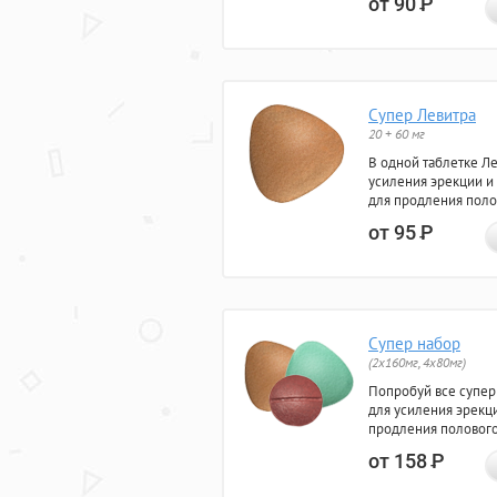
от 90
Р
Супер Левитра
20 + 60 мг
В одной таблетке Л
усиления эрекции и
для продления поло
от 95
Р
Супер набор
(2х160мг, 4х80мг)
Попробуй все супер
для усиления эрекц
продления полового
от 158
Р