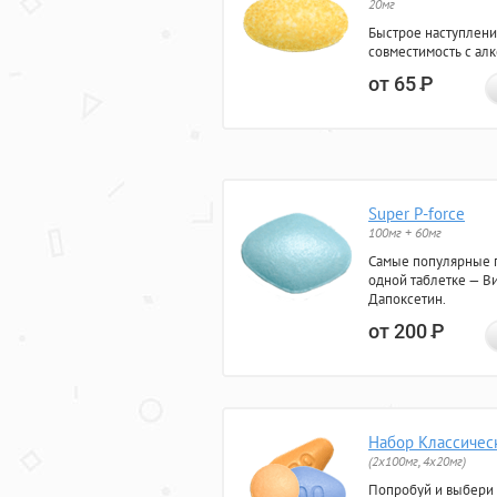
20мг
Быстрое наступлени
совместимость с ал
от 65
Р
Super P-force
100мг + 60мг
Самые популярные 
одной таблетке — Ви
Дапоксетин.
от 200
Р
Набор Классичес
(2x100мг, 4x20мг)
Попробуй и выбери