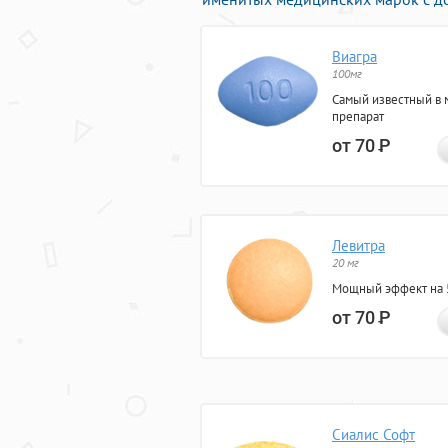
Виагра
100мг
Самый известный в 
препарат
от 70
Р
Левитра
20 мг
Мощный эффект на 5
от 70
Р
Сиалис Софт