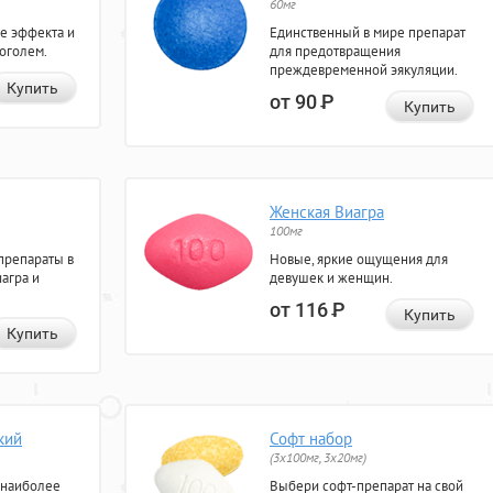
60мг
е эффекта и
Единственный в мире препарат
коголем.
для предотвращения
преждевременной эякуляции.
Купить
от 90
Р
Купить
Женская Виагра
100мг
препараты в
Новые, яркие ощущения для
агра и
девушек и женщин.
от 116
Р
Купить
Купить
кий
Софт набор
(3x100мг, 3x20мг)
 наиболее
Выбери софт-препарат на свой