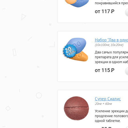
понравившийся преп
от 117
Р
Набор "Два в одн
(10x100мг, 10x20мг)
Два самых популяр
препарата для усил
эрекции в одном на
от 115
Р
Супер Сиалис
20мг + 60мг
Усиление эрекции до
продление полового
одной таблетке.