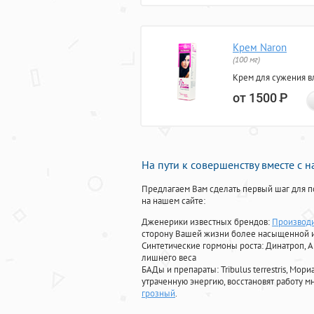
Крем Naron
(100 мг)
Крем для сужения в
от 1500
Р
На пути к совершенству вместе с 
Предлагаем Вам сделать первый шаг для п
на нашем сайте:
Дженерики известных брендов:
Производи
сторону Вашей жизни более насыщенной 
Синтетические гормоны роста
: Динатроп, 
лишнего веса
БАДы и препараты:
Tribulus terrestris, М
утраченную энергию, восстановят работу мн
грозный
.