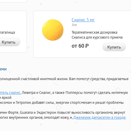
Сиалис 5 мг
5мг
лагалища
Терапевтическая дозировка
Сиалиса для курсового приема
Купить
от 60
Р
Купить
нами
олноценной счастливой инитмной жизни. Вам помогут средства, придагаемые
тель сиалис
, Левитра и Сиалис, а также Попперсы помогут сделать интимную
и яркой
Ансомон и Гетропин добавят силы, энергии спортсменам и решат проблемы
ориамин Форте, Guarana и Экдистерон повысят выносливость организма, вернут
огих внутренних органов, омолодят кожу, и,
Дженерик дапоксетин в городе