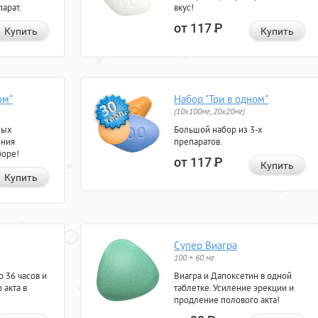
арат.
вкус!
от 117
Р
Купить
Купить
ом"
Набор "Три в одном"
(10x100мг, 20x20мг)
ных
Большой набор из 3-х
ения
препаратов.
боре!
от 117
Р
Купить
Купить
Супер Виагра
100 + 60 мг
 36 часов и
Виагра и Дапоксетин в одной
 акта в
таблетке. Усиление эрекции и
продление полового акта!