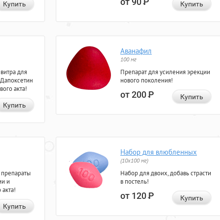
от 90
Р
Купить
Купить
Аванафил
100 мг
евитра для
Препарат для усиления эрекции
 Дапоксетин
нового поколения!
вого акта!
от 200
Р
Купить
Купить
Набор для влюбленных
(10х100 мг)
 препараты
Набор для двоих, добавь страсти
ии и
в постель!
 акта!
от 120
Р
Купить
Купить