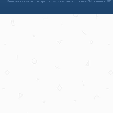
Интернет-магазин препаратов для повышения потенции “Моя аптека” 201