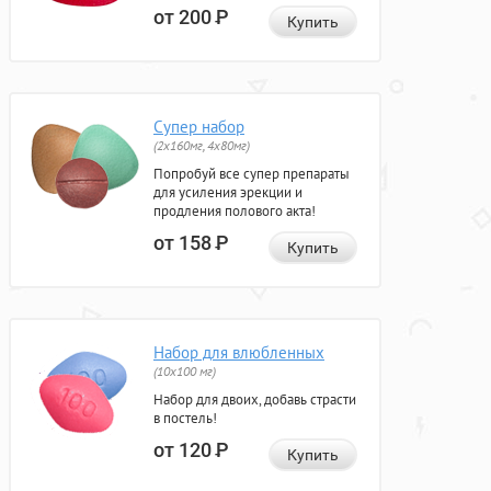
от 200
Р
Купить
Супер набор
(2х160мг, 4х80мг)
Попробуй все супер препараты
для усиления эрекции и
продления полового акта!
от 158
Р
Купить
Набор для влюбленных
(10х100 мг)
Набор для двоих, добавь страсти
в постель!
от 120
Р
Купить