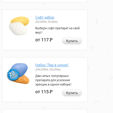
Софт набор
(3x100мг, 3x20мг)
Выбери софт-препарат на свой
вкус!
от 117
Р
Купить
Набор "Два в одном"
(10x100мг, 10x20мг)
Два самых популярных
препарата для усиления
эрекции в одном наборе!
от 115
Р
Купить