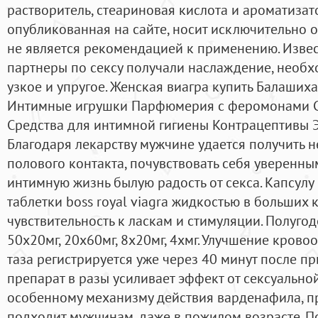
растворитель, стеариновая кислота и ароматиза
опубликованная на сайте, носит исключительно 
не является рекомендацией к применению. Извест
партнеры по сексу получали наслаждение, необ
узкое и упругое. Женская виагра купить Балаши
Интимные игрушки Парфюмерия с феромонами С
Средства для интимной гигиены Контрацептивы 
Благодаря лекарству мужчине удается получить
полового контакта, почувствовать себя уверенным
интимную жизнь былую радость от секса. Капсул
таблетки boss royal viagra жидкостью в больших к
чувствительность к ласкам и стимуляции. Полугод
50х20мг, 20х60мг, 8х20мг, 4хмг. Улучшение кров
таза регистрируется уже через 40 минут после пр
препарат в разы усиливает эффект от сексуально
особенному механизму действия варденафила, п
подходит мужчинам, даже в пожилом возрасте. 