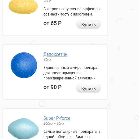
20мг
Быстрое наступление эффекта и
совместимость с алкоголем.
от 65
Р
Купить
Дапоксетин
60мг
Единственный в мире препарат
для предотвращения
преждевременной эякуляции.
от 90
Р
Купить
Super P-force
100мг + 60мг
Самые популярные препараты в
одной таблетке — Виагра и