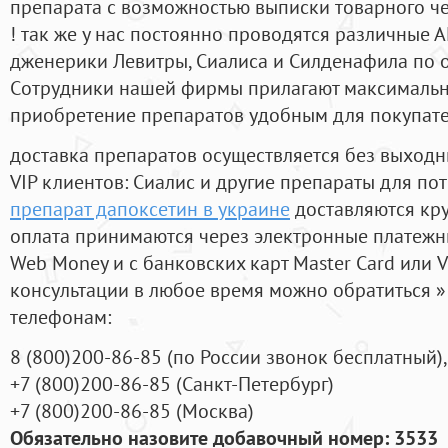
препарата с возможностью выписки товарного ч
! так же у нас постоянно проводятся различные
дженерики Левитры, Сиалиса и Силденафила по 
Cотрудники нашей фирмы прилагают максимальны
приобретение препаратов удобным для покупат
доставка препаратов осуществляется без выходн
VIP клиентов: Сиалис и другие препараты для пот
препарат дапоксетин в украине
доставляются кр
оплата принимаются через электронные платежн
Web Money и с банковских карт Master Card или V
консультации в любое время можно обратиться
телефонам:
8
(800
)200-86-85
(
по России звонок бесплатный),
+7
(800
)200-86-85
(
Санкт-Петербург)
+7
(800
)200-86-85
(
Москва)
Обязательно назовите добавочный номер: 3533