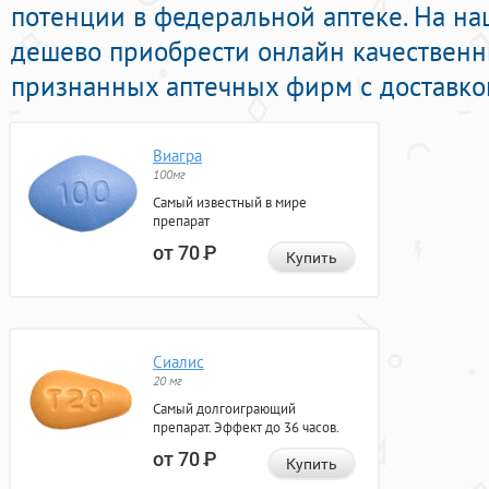
потенции в федеральной аптеке. На н
дешево приобрести онлайн качествен
признанных аптечных фирм с доставкой
Виагра
100мг
Самый известный в мире
препарат
от 70
Р
Купить
Сиалис
20 мг
Самый долгоиграющий
препарат. Эффект до 36 часов.
от 70
Р
Купить