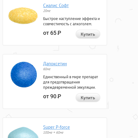
Сиалис Софт
20мг
Быстрое наступление эффекта и
совместимость с алкоголем.
от 65
Р
Купить
Дапоксетин
60мг
Единственный в мире препарат
для предотвращения
преждевременной эякуляции.
от 90
Р
Купить
Super P-force
100мг + 60мг