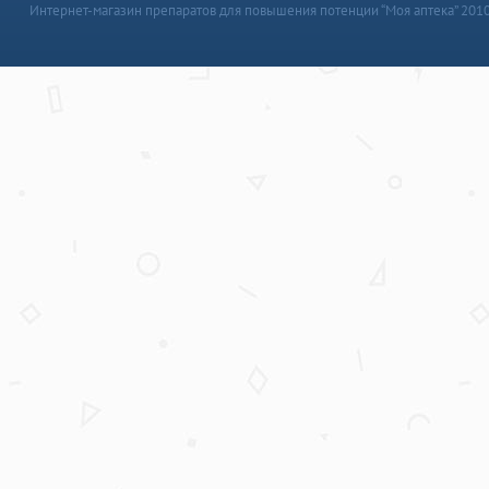
Интернет-магазин препаратов для повышения потенции “Моя аптека” 201