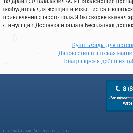
Тадарайз 60 Тадалафил 60 мг. Воздействие препа
возбудитель для женщин и может использоваться
привлечения слабого пола. Я бы скорее вызвал 
стимуляции. Доставка и оплата Бесплатная доствк
Купить бады для поте
Дапоксетин в аптеках магни
Виагра время действия та
«Моя Аптека» | Все права защищены