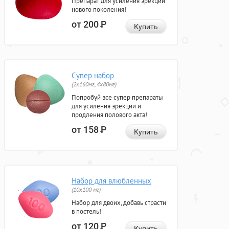
Препарат для усиления эрекции
нового поколения!
от 200
Р
Купить
Супер набор
(2х160мг, 4х80мг)
Попробуй все супер препараты
для усиления эрекции и
продления полового акта!
от 158
Р
Купить
Набор для влюбленных
(10х100 мг)
Набор для двоих, добавь страсти
в постель!
от 120
Р
Купить