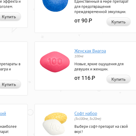
е эффекта и
Единственный в мире препарат
коголем.
для предотвращения
преждевременной эякуляции.
Купить
от 90
Р
Купить
Женская Виагра
100мг
препараты в
Новые, яркие ощущения для
агра и
девушек и женщин.
от 116
Р
Купить
Купить
кий
Софт набор
(3x100мг, 3x20мг)
 наиболее
Выбери софт-препарат на свой
арат.
вкус!