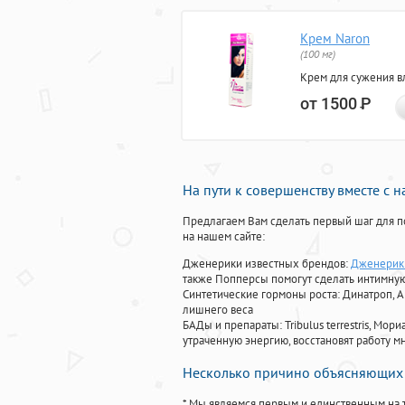
Крем Naron
(100 мг)
Крем для сужения в
от 1500
Р
На пути к совершенству вместе с 
Предлагаем Вам сделать первый шаг для п
на нашем сайте:
Дженерики известных брендов:
Дженерик 
также Попперсы помогут сделать интимну
Синтетические гормоны роста
: Динатроп, 
лишнего веса
БАДы и препараты:
Tribulus terrestris, М
утраченную энергию, восстановят работу мн
Несколько причино объясняющих 
* Мы являемся первым и единственным на 