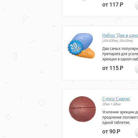
от 117
Р
Набор "Два в одн
(10x100мг, 10x20мг)
Два самых популяр
препарата для усил
эрекции в одном на
от 115
Р
Супер Сиалис
20мг + 60мг
Усиление эрекции до
продление полового
одной таблетке.
от 90
Р