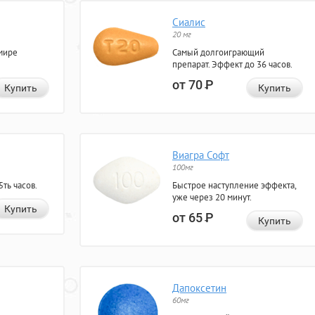
Сиалис
20 мг
мире
Самый долгоиграющий
препарат. Эффект до 36 часов.
от 70
Р
Купить
Купить
Виагра Софт
100мг
ть часов.
Быстрое наступление эффекта,
уже через 20 минут.
Купить
от 65
Р
Купить
Дапоксетин
60мг