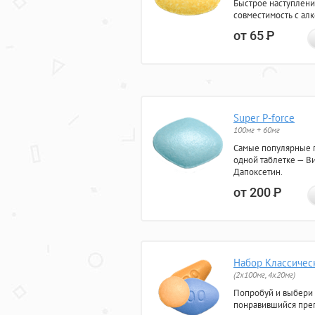
Быстрое наступлени
совместимость с ал
от 65
Р
Super P-force
100мг + 60мг
Самые популярные 
одной таблетке — Ви
Дапоксетин.
от 200
Р
Набор Классичес
(2x100мг, 4x20мг)
Попробуй и выбери
понравившийся преп