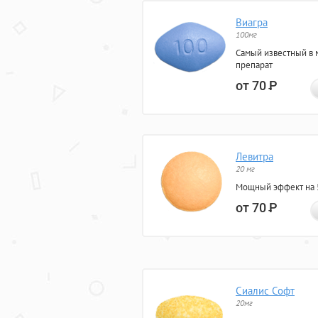
Виагра
100мг
Самый известный в 
препарат
от 70
Р
Левитра
20 мг
Мощный эффект на 5
от 70
Р
Сиалис Софт
20мг