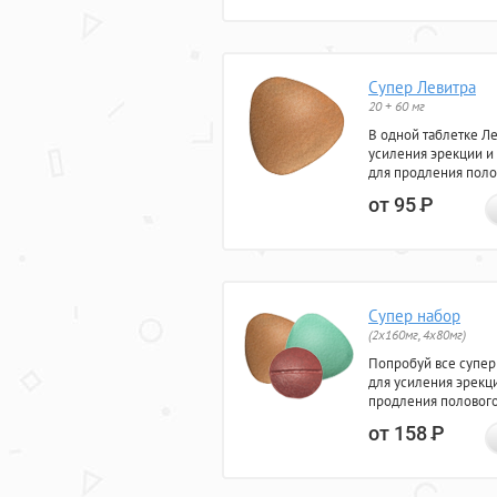
Супер Левитра
20 + 60 мг
В одной таблетке Л
усиления эрекции и
для продления поло
от 95
Р
Супер набор
(2х160мг, 4х80мг)
Попробуй все супер
для усиления эрекц
продления полового
от 158
Р