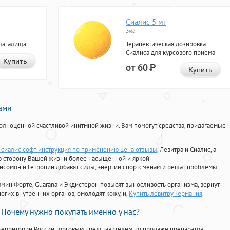
Сиалис 5 мг
5мг
лагалища
Терапевтическая дозировка
Сиалиса для курсового приема
Купить
от 60
Р
Купить
нами
олноценной счастливой инитмной жизни. Вам помогут средства, придагаемые
сиалис софт инструкция по применению цена отзывы
, Левитра и Сиалис, а
ю сторону Вашей жизни более насыщенной и яркой
Ансомон и Гетропин добавят силы, энергии спортсменам и решат проблемы
ориамин Форте, Guarana и Экдистерон повысят выносливость организма, вернут
огих внутренних органов, омолодят кожу, и,
Купить левитру Германия
.
Почему нужно покупать именно у нас?
территории России торговым представителем по продаже препаратов