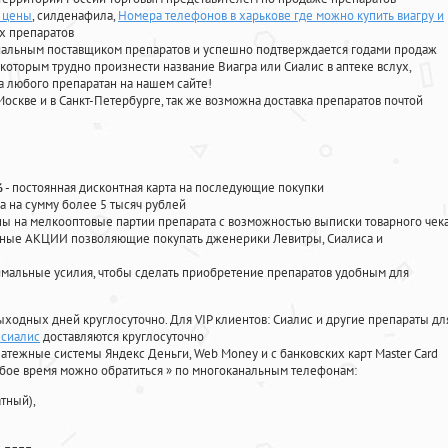
е цены
, силденафила
,
Номера телефонов в харькове где можно купить виагру и
х препаратов
циальным поставщиком препаратов и успешно подтверждается годами продаж
 которым трудно произнести название Виагра или Сиалис в аптеке вслух,
 любого препаратан на нашем сайте!
Москве и в Санкт-Петербурге, так же возможна доставка препаратов почтой
%
- постоянная дисконтная карта на последующие покупки
а на сумму более 5 тысяч рублей
 на мелкооптовые партии препарата с возможностью выписки товарного чек
личные АКЦИИ позволяющие покупать дженерики Левитры, Сиалиса и
мальные усилия, чтобы сделать приобретение препаратов удобным для
ыходных дней круглосуточно. Для VIP клиентов: Сиалис и другие препараты дл
 сиалис
доставляются круглосуточно
атежные системы Яндекс Деньги, Web Money и с банковских карт Master Card
юбое время можно обратиться
»
по многоканальным телефонам:
тный),