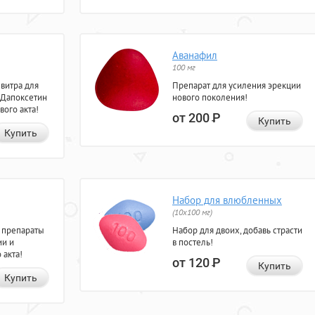
Аванафил
100 мг
евитра для
Препарат для усиления эрекции
 Дапоксетин
нового поколения!
вого акта!
от 200
Р
Купить
Купить
Набор для влюбленных
(10х100 мг)
 препараты
Набор для двоих, добавь страсти
ии и
в постель!
 акта!
от 120
Р
Купить
Купить