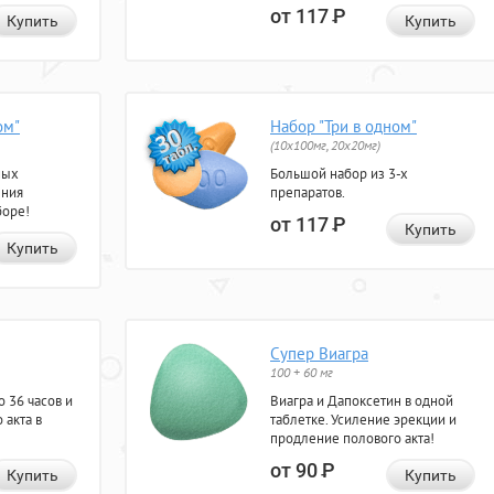
от 117
Р
Купить
Купить
ом"
Набор "Три в одном"
(10x100мг, 20x20мг)
ных
Большой набор из 3-х
ения
препаратов.
боре!
от 117
Р
Купить
Купить
Супер Виагра
100 + 60 мг
 36 часов и
Виагра и Дапоксетин в одной
 акта в
таблетке. Усиление эрекции и
продление полового акта!
от 90
Р
Купить
Купить