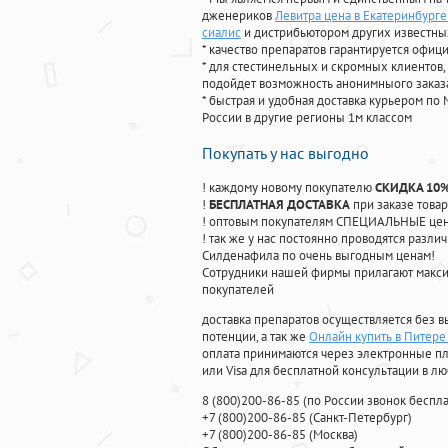
дженериков
Левитра цена в Екатеринбург
сиалис
и дистрибьютором других известны
* качество препаратов гарантируется офи
* для стестинельных и скромных клиентов,
подойдет возможность анонимныого заказа
* быстрая и удобная доставка курьером по 
России в другие регионы 1м классом
Покупать у нас выгодно
! каждому новому покупателю
СКИДКА 10
!
БЕСПЛАТНАЯ ДОСТАВКА
при заказе товар
! оптовым покупателям СПЕЦИАЛЬНЫЕ цены
! так же у нас постоянно проводятся раз
Силденафила по очень выгодным ценам!
Cотрудники нашей фирмы прилагают макси
покупателей
доставка препаратов осуществляется без в
потенции, а так же
Онлайн купить в Питере
оплата принимаются через электронные пл
или Visa для бесплатной консультации в л
8
(800
)200-86-85
(
по России звонок беспла
+7
(800
)200-86-85
(
Санкт-Петербург)
+7
(800
)200-86-85
(
Москва)