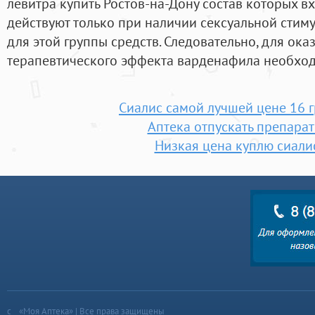
левитра купить Ростов-на-Дону состав которых в
действуют только при наличии сексуальной стим
для этой группы средств. Следовательно, для ок
терапевтического эффекта варденафила необход
Сиалис самой лучшей цене 16 г
Аптека отпускать препарат
Низкая цена куплю сиали
«Моя Аптека» | Все права защищены