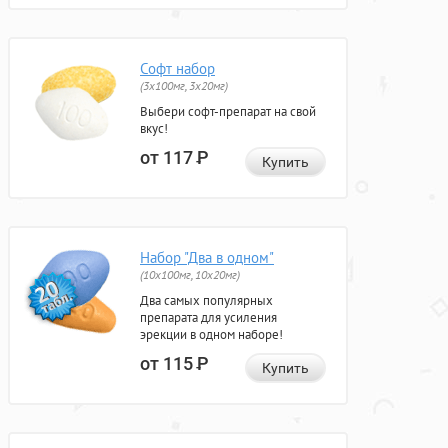
Софт набор
(3x100мг, 3x20мг)
Выбери софт-препарат на свой
вкус!
от 117
Р
Купить
Набор "Два в одном"
(10x100мг, 10x20мг)
Два самых популярных
препарата для усиления
эрекции в одном наборе!
от 115
Р
Купить