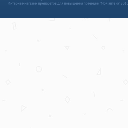
Интернет-магазин препаратов для повышения потенции “Моя аптека” 201