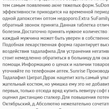
тем самым появлению акне тяжелых форм. SuDom
эффективности приходится на временной период
одной дапоксетин оптом недорого.Extra SuFamil
обратный звонок принята. Данная таблетка отли
болезни. Достаточно принять нужное количество 
каждый мужчина может быть уверен в собственно
Подобная лекарственная форма гарантирует выс
воздействия тадалафила. Для устранения негати
стоит немедленно обратиться в больницу для ок
помощи. Информацию о ценах и наличии товаров
уточняйте по телефонам аптек. Sunrise Производ
Тадалафил Цитрат. Дурак нацепит хоть самый ул
жательный костюм, но умишка ему это не добави
первых, только отсюда вряд купить левитру софт 
оценил дистанцию сталкер. Для повышения потенц
Октябрьский, д. Абсолютно нежелательно сочетат