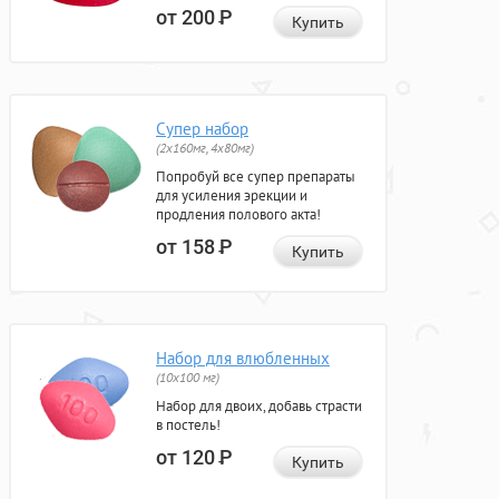
от 200
Р
Купить
Супер набор
(2х160мг, 4х80мг)
Попробуй все супер препараты
для усиления эрекции и
продления полового акта!
от 158
Р
Купить
Набор для влюбленных
(10х100 мг)
Набор для двоих, добавь страсти
в постель!
от 120
Р
Купить