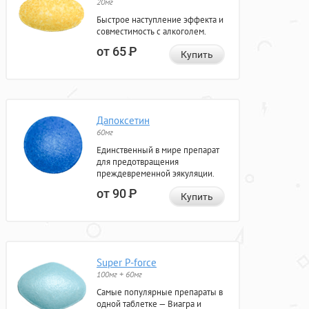
20мг
Быстрое наступление эффекта и
совместимость с алкоголем.
от 65
Р
Купить
Дапоксетин
60мг
Единственный в мире препарат
для предотвращения
преждевременной эякуляции.
от 90
Р
Купить
Super P-force
100мг + 60мг
Самые популярные препараты в
одной таблетке — Виагра и