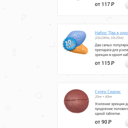
от 117
Р
Набор "Два в одн
(10x100мг, 10x20мг)
Два самых популяр
препарата для усил
эрекции в одном на
от 115
Р
Супер Сиалис
20мг + 60мг
Усиление эрекции до
продление полового
одной таблетке.
от 90
Р