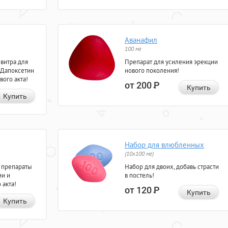
Аванафил
100 мг
евитра для
Препарат для усиления эрекции
 Дапоксетин
нового поколения!
вого акта!
от 200
Р
Купить
Купить
Набор для влюбленных
(10х100 мг)
 препараты
Набор для двоих, добавь страсти
ии и
в постель!
 акта!
от 120
Р
Купить
Купить