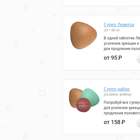
Супер Левитра
20 + 60 мг
В одной таблетке Л
усиления эрекции и
для продления поло
от 95
Р
Супер набор
(2х160мг, 4х80мг)
Попробуй все супер
для усиления эрекц
продления полового
от 158
Р