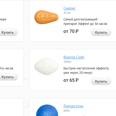
Сиалис
20 мг
мире
Самый долгоиграющий
препарат. Эффект до 36 часов.
от 70
Р
Купить
Купить
Виагра Софт
100мг
ть часов.
Быстрое наступление эффекта,
уже через 20 минут.
Купить
от 65
Р
Купить
Дапоксетин
60мг