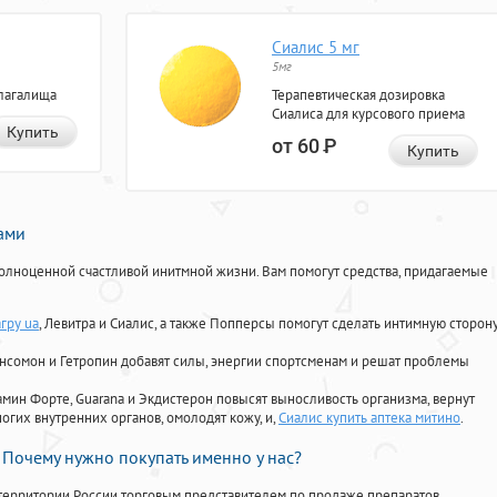
Сиалис 5 мг
5мг
лагалища
Терапевтическая дозировка
Сиалиса для курсового приема
Купить
от 60
Р
Купить
нами
олноценной счастливой инитмной жизни. Вам помогут средства, придагаемые
гру ua
, Левитра и Сиалис, а также Попперсы помогут сделать интимную сторон
Ансомон и Гетропин добавят силы, энергии спортсменам и решат проблемы
ориамин Форте, Guarana и Экдистерон повысят выносливость организма, вернут
огих внутренних органов, омолодят кожу, и,
Сиалис купить аптека митино
.
Почему нужно покупать именно у нас?
территории России торговым представителем по продаже препаратов