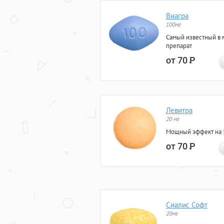
Виагра
100мг
Самый известный в 
препарат
от 70
Р
Левитра
20 мг
Мощный эффект на 5
от 70
Р
Сиалис Софт
20мг