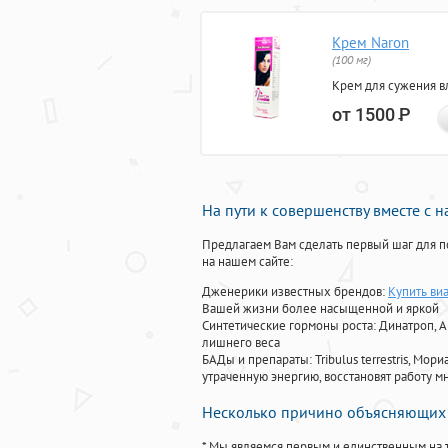
Крем Naron
(100 мг)
Крем для сужения в
от 1500
Р
На пути к совершенству вместе с 
Предлагаем Вам сделать первый шаг для п
на нашем сайте:
Дженерики известных брендов:
Купить виа
Вашей жизни более насыщенной и яркой
Синтетические гормоны роста
: Динатроп, 
лишнего веса
БАДы и препараты:
Tribulus terrestris, М
утраченную энергию, восстановят работу мн
Несколько причино объясняющих 
* Мы являемся первым и единственным на 