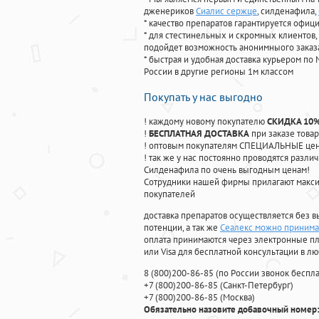
дженериков
Сиалис сержце
, силденафила
,
* качество препаратов гарантируется офи
* для стестинельных и скромных клиентов,
подойдет возможность анонимныого заказа
* быстрая и удобная доставка курьером по 
России в другие регионы 1м классом
Покупать у нас выгодно
! каждому новому покупателю
СКИДКА 10
!
БЕСПЛАТНАЯ ДОСТАВКА
при заказе товар
! оптовым покупателям СПЕЦИАЛЬНЫЕ цены
! так же у нас постоянно проводятся раз
Силденафила по очень выгодным ценам!
Cотрудники нашей фирмы прилагают макси
покупателей
доставка препаратов осуществляется без в
потенции, а так же
Сеалекс можно принимат
оплата принимаются через электронные пл
или Visa для бесплатной консультации в л
8
(800
)200-86-85
(
по России звонок беспла
+7
(800
)200-86-85
(
Санкт-Петербург)
+7
(800
)200-86-85
(
Москва)
Обязательно назовите добавочный номер: