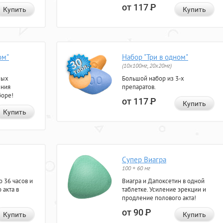
от 117
Р
Купить
Купить
ом"
Набор "Три в одном"
(10x100мг, 20x20мг)
ных
Большой набор из 3-х
ения
препаратов.
боре!
от 117
Р
Купить
Купить
Супер Виагра
100 + 60 мг
 36 часов и
Виагра и Дапоксетин в одной
 акта в
таблетке. Усиление эрекции и
продление полового акта!
от 90
Р
Купить
Купить