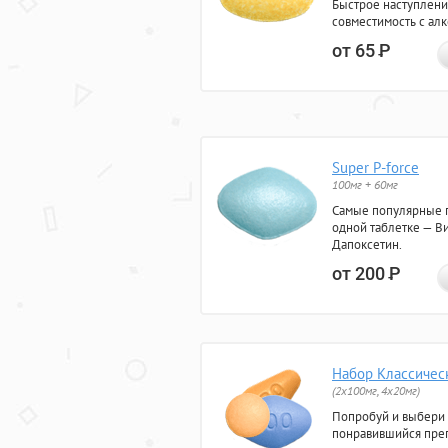
Быстрое наступлени
совместимость с ал
от 65
Р
Super P-force
100мг + 60мг
Самые популярные 
одной таблетке — Ви
Дапоксетин.
от 200
Р
Набор Классичес
(2x100мг, 4x20мг)
Попробуй и выбери
понравившийся преп