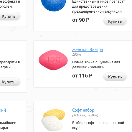
е эффекта и
Единственный в мире препарат
коголем.
для предотвращения
преждевременной эякуляции.
Купить
от 90
Р
Купить
Женская Виагра
100мг
препараты в
Новые, яркие ощущения для
агра и
девушек и женщин.
от 116
Р
Купить
Купить
кий
Софт набор
(3x100мг, 3x20мг)
 наиболее
Выбери софт-препарат на свой
арат.
вкус!