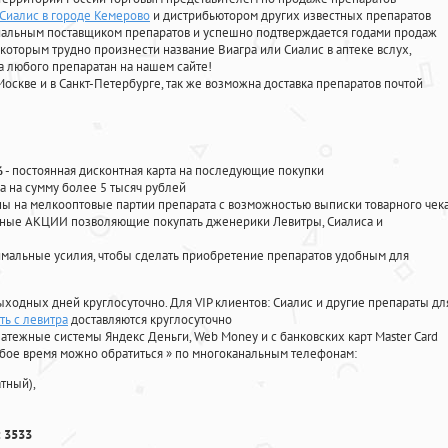
Сиалис в городе Кемерово
и дистрибьютором других известных препаратов
циальным поставщиком препаратов и успешно подтверждается годами продаж
 которым трудно произнести название Виагра или Сиалис в аптеке вслух,
 любого препаратан на нашем сайте!
Москве и в Санкт-Петербурге, так же возможна доставка препаратов почтой
%
- постоянная дисконтная карта на последующие покупки
а на сумму более 5 тысяч рублей
 на мелкооптовые партии препарата с возможностью выписки товарного чек
личные АКЦИИ позволяющие покупать дженерики Левитры, Сиалиса и
мальные усилия, чтобы сделать приобретение препаратов удобным для
ыходных дней круглосуточно. Для VIP клиентов: Сиалис и другие препараты дл
ь с левитра
доставляются круглосуточно
атежные системы Яндекс Деньги, Web Money и с банковских карт Master Card
юбое время можно обратиться
»
по многоканальным телефонам:
тный),
 3533