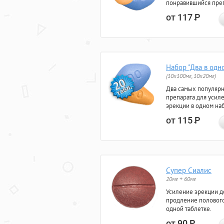
понравившийся преп
от 117
Р
Набор "Два в одн
(10x100мг, 10x20мг)
Два самых популяр
препарата для усил
эрекции в одном на
от 115
Р
Супер Сиалис
20мг + 60мг
Усиление эрекции до
продление полового
одной таблетке.
от 90
Р