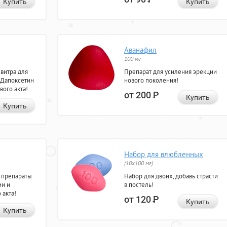
Купить
Купить
Аванафил
100 мг
евитра для
Препарат для усиления эрекции
 Дапоксетин
нового поколения!
вого акта!
от 200
Р
Купить
Купить
Набор для влюбленных
(10х100 мг)
 препараты
Набор для двоих, добавь страсти
ии и
в постель!
 акта!
от 120
Р
Купить
Купить