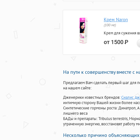
Крем Naron
(100 мг)
Крем для сужения в
от 1500
Р
На пути к совершенству вместе с 
Предлагаем Вам сделать первый шаг для п
на нашем сайте:
Дженерики известных брендов:
Сиалис дж
интимную сторону Вашей жизни более на
Синтетические гормоны роста
: Динатроп, 
лишнего веса
БАДы и препараты:
Tribulus terrestris, М
утраченную энергию, восстановят работу мн
Несколько причино объясняющих 