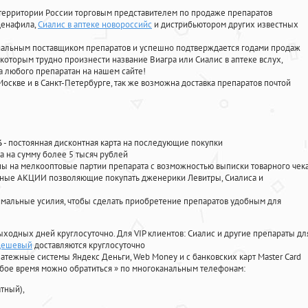
территории России торговым представителем по продаже препаратов
лденафила
,
Сиалис в аптеке новороссийс
и дистрибьютором других известных
циальным поставщиком препаратов и успешно подтверждается годами продаж
 которым трудно произнести название Виагра или Сиалис в аптеке вслух,
 любого препаратан на нашем сайте!
Москве и в Санкт-Петербурге, так же возможна доставка препаратов почтой
%
- постоянная дисконтная карта на последующие покупки
а на сумму более 5 тысяч рублей
 на мелкооптовые партии препарата с возможностью выписки товарного чек
личные АКЦИИ позволяющие покупать дженерики Левитры, Сиалиса и
мальные усилия, чтобы сделать приобретение препаратов удобным для
ыходных дней круглосуточно. Для VIP клиентов: Сиалис и другие препараты дл
 дешевый
доставляются круглосуточно
атежные системы Яндекс Деньги, Web Money и с банковских карт Master Card
юбое время можно обратиться
»
по многоканальным телефонам:
тный),