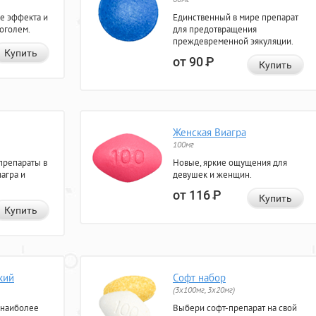
е эффекта и
Единственный в мире препарат
коголем.
для предотвращения
преждевременной эякуляции.
Купить
от 90
Р
Купить
Женская Виагра
100мг
препараты в
Новые, яркие ощущения для
агра и
девушек и женщин.
от 116
Р
Купить
Купить
кий
Софт набор
(3x100мг, 3x20мг)
 наиболее
Выбери софт-препарат на свой