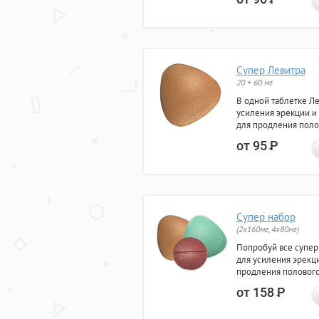
Супер Левитра
20 + 60 мг
В одной таблетке Л
усиления эрекции и
для продления поло
от 95
Р
Супер набор
(2х160мг, 4х80мг)
Попробуй все супер
для усиления эрекц
продления полового
от 158
Р