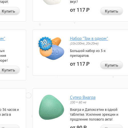
арат.
вкус!
от 117
Р
Купить
Купить
ом"
Набор "Три в одном"
(10x100мг, 20x20мг)
ных
Большой набор из 3-х
ения
препаратов.
боре!
от 117
Р
Купить
Купить
Супер Виагра
100 + 60 мг
 36 часов и
Виагра и Дапоксетин в одной
 акта в
таблетке. Усиление эрекции и
продление полового акта!
от 90
Р