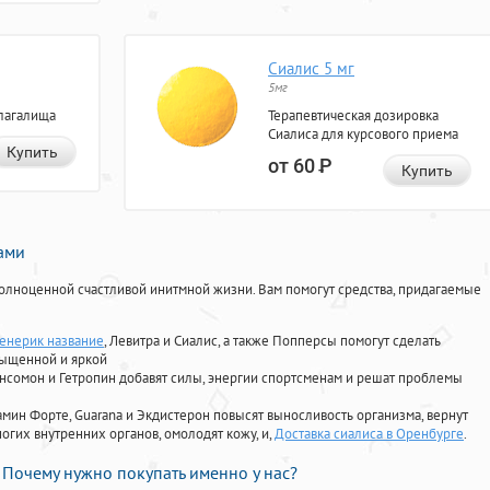
Сиалис 5 мг
5мг
лагалища
Терапевтическая дозировка
Сиалиса для курсового приема
Купить
от 60
Р
Купить
нами
олноценной счастливой инитмной жизни. Вам помогут средства, придагаемые
енерик название
, Левитра и Сиалис, а также Попперсы помогут сделать
сыщенной и яркой
Ансомон и Гетропин добавят силы, энергии спортсменам и решат проблемы
ориамин Форте, Guarana и Экдистерон повысят выносливость организма, вернут
огих внутренних органов, омолодят кожу, и,
Доставка сиалиса в Оренбурге
.
Почему нужно покупать именно у нас?