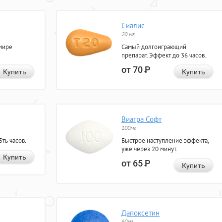
Сиалис
20 мг
мире
Самый долгоиграющий
препарат. Эффект до 36 часов.
от 70
Р
Купить
Купить
Виагра Софт
100мг
ть часов.
Быстрое наступление эффекта,
уже через 20 минут.
Купить
от 65
Р
Купить
Дапоксетин
60мг