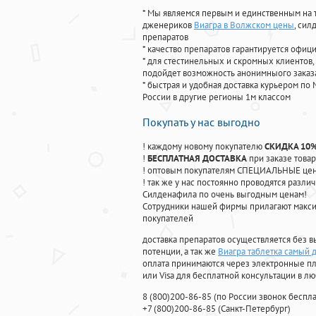
* Мы являемся первым и единственным на 
дженериков
Виагра в Волжском цены
, си
препаратов
* качество препаратов гарантируется офи
* для стестинельных и скромных клиентов,
подойдет возможность анонимныого заказа
* быстрая и удобная доставка курьером по 
России в другие регионы 1м классом
Покупать у нас выгодно
! каждому новому покупателю
СКИДКА 10
!
БЕСПЛАТНАЯ ДОСТАВКА
при заказе товар
! оптовым покупателям СПЕЦИАЛЬНЫЕ цены
! так же у нас постоянно проводятся раз
Силденафила по очень выгодным ценам!
Cотрудники нашей фирмы прилагают макси
покупателей
доставка препаратов осуществляется без в
потенции, а так же
Виагра таблетка самый
оплата принимаются через электронные пл
или Visa для бесплатной консультации в л
8
(800
)200-86-85
(
по России звонок беспла
+7
(800
)200-86-85
(
Санкт-Петербург)