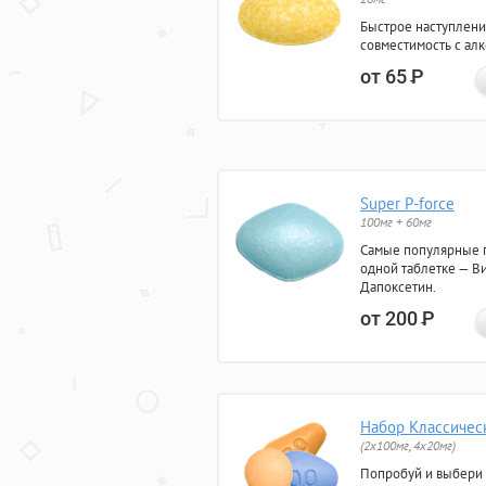
Быстрое наступлени
совместимость с ал
от 65
Р
Super P-force
100мг + 60мг
Самые популярные 
одной таблетке — Ви
Дапоксетин.
от 200
Р
Набор Классичес
(2x100мг, 4x20мг)
Попробуй и выбери